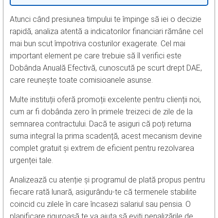
Atunci când presiunea timpului te împinge să iei o decizie
rapidă, analiza atentă a indicatorilor financiari rămâne cel
mai bun scut împotriva costurilor exagerate. Cel mai
important element pe care trebuie să îl verifici este
Dobânda Anuală Efectivă, cunoscută pe scurt drept DAE,
care reunește toate comisioanele asunse.
Multe instituții oferă promoții excelente pentru clienții noi,
cum ar fi dobânda zero în primele treizeci de zile de la
semnarea contractului. Dacă te asiguri că poți returna
suma integral la prima scadență, acest mecanism devine
complet gratuit și extrem de eficient pentru rezolvarea
urgenței tale.
Analizează cu atenție și programul de plată propus pentru
fiecare rată lunară, asigurându-te că termenele stabilite
coincid cu zilele în care încasezi salariul sau pensia. O
planificare riguroasă te va ajuta să eviți penalizările de