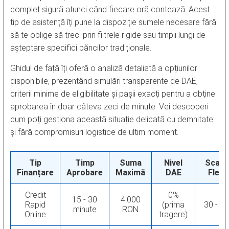
complet sigură atunci când fiecare oră contează. Acest
tip de asistență îți pune la dispoziție sumele necesare fără
să te oblige să treci prin filtrele rigide sau timpii lungi de
așteptare specifici băncilor tradiționale.
Ghidul de față îți oferă o analiză detaliată a opțiunilor
disponibile, prezentând simulări transparente de DAE,
criterii minime de eligibilitate și pașii exacți pentru a obține
aprobarea în doar câteva zeci de minute. Vei descoperi
cum poți gestiona această situație delicată cu demnitate
și fără compromisuri logistice de ultim moment.
Tip
Timp
Suma
Nivel
Scade
Finanțare
Aprobare
Maximă
DAE
Flexib
Credit
0%
15 - 30
4.000
Rapid
(prima
30 - 45
minute
RON
Online
tragere)