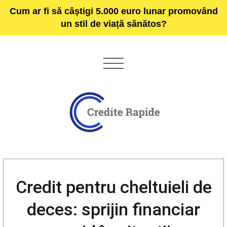
Cum ar fi să câștigi 5.000 euro lunar promovând
un stil de viață sănătos?
Credit pentru cheltuieli de
deces: sprijin financiar