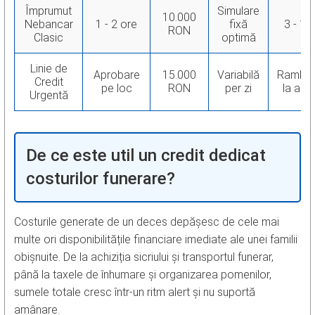
Împrumut
Simulare
10.000
Nebancar
1 - 2 ore
fixă
3 - 12 
RON
Clasic
optimă
Linie de
Aprobare
15.000
Variabilă
Rambur
Credit
pe loc
RON
per zi
la ale
Urgentă
De ce este util un credit dedicat
costurilor funerare?
Costurile generate de un deces depășesc de cele mai
multe ori disponibilitățile financiare imediate ale unei familii
obișnuite. De la achiziția sicriului și transportul funerar,
până la taxele de înhumare și organizarea pomenilor,
sumele totale cresc într-un ritm alert și nu suportă
amânare.