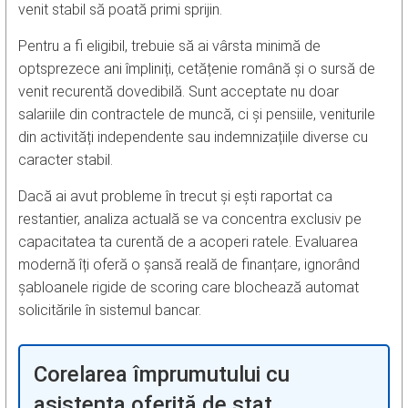
venit stabil să poată primi sprijin.
Pentru a fi eligibil, trebuie să ai vârsta minimă de
optsprezece ani împliniți, cetățenie română și o sursă de
venit recurentă dovedibilă. Sunt acceptate nu doar
salariile din contractele de muncă, ci și pensiile, veniturile
din activități independente sau indemnizațiile diverse cu
caracter stabil.
Dacă ai avut probleme în trecut și ești raportat ca
restantier, analiza actuală se va concentra exclusiv pe
capacitatea ta curentă de a acoperi ratele. Evaluarea
modernă îți oferă o șansă reală de finanțare, ignorând
șabloanele rigide de scoring care blochează automat
solicitările în sistemul bancar.
Corelarea împrumutului cu
asistența oferită de stat