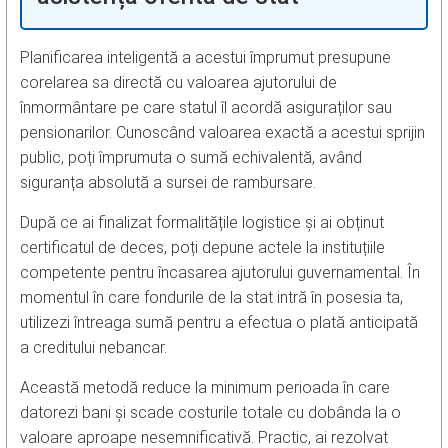
Planificarea inteligentă a acestui împrumut presupune
corelarea sa directă cu valoarea ajutorului de
înmormântare pe care statul îl acordă asiguraților sau
pensionarilor. Cunoscând valoarea exactă a acestui sprijin
public, poți împrumuta o sumă echivalentă, având
siguranța absolută a sursei de rambursare.
După ce ai finalizat formalitățile logistice și ai obținut
certificatul de deces, poți depune actele la instituțiile
competente pentru încasarea ajutorului guvernamental. În
momentul în care fondurile de la stat intră în posesia ta,
utilizezi întreaga sumă pentru a efectua o plată anticipată
a creditului nebancar.
Această metodă reduce la minimum perioada în care
datorezi bani și scade costurile totale cu dobânda la o
valoare aproape nesemnificativă. Practic, ai rezolvat