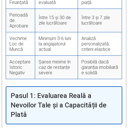
Finanțată
evaluată
piață
Perioadă
Între 15 și 30 de
Între 3 și 7 zile
de
zile lucrătoare
lucrătoare
Aprobare
Vechime
Minimum 3-6 luni
Analiză
Loc de
la angajatorul
personalizată,
Muncă
actual
criterii elastice
Acceptare
Șanse minime în
Posibilă dacă
Istoric
caz de restanțe
garanția imobiliară
Negativ
severe
e solidă
Pasul 1: Evaluarea Reală a
Nevoilor Tale și a Capacității de
Plată