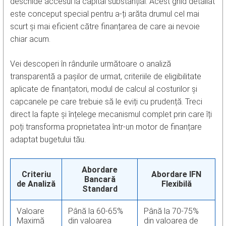
deschide accesul la capital substanțial. Acest ghid detaliat
este conceput special pentru a-ți arăta drumul cel mai
scurt și mai eficient către finanțarea de care ai nevoie
chiar acum.
Vei descoperi în rândurile următoare o analiză
transparentă a pașilor de urmat, criteriile de eligibilitate
aplicate de finanțatori, modul de calcul al costurilor și
capcanele pe care trebuie să le eviți cu prudență. Treci
direct la fapte și înțelege mecanismul complet prin care îți
poți transforma proprietatea într-un motor de finanțare
adaptat bugetului tău.
Abordare
Criteriu
Abordare IFN
Bancară
de Analiză
Flexibilă
Standard
Valoare
Până la 60-65%
Până la 70-75%
Maximă
din valoarea
din valoarea de