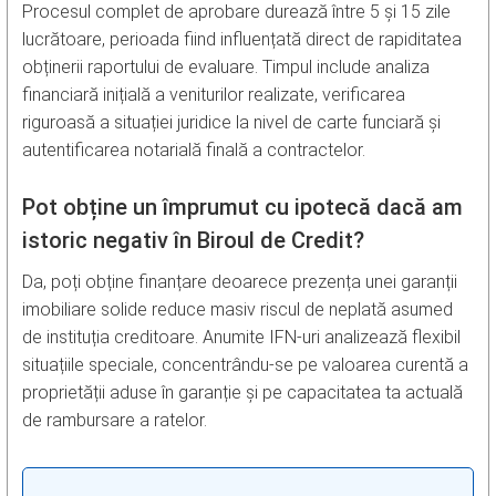
Procesul complet de aprobare durează între 5 și 15 zile
lucrătoare, perioada fiind influențată direct de rapiditatea
obținerii raportului de evaluare. Timpul include analiza
financiară inițială a veniturilor realizate, verificarea
riguroasă a situației juridice la nivel de carte funciară și
autentificarea notarială finală a contractelor.
Pot obține un împrumut cu ipotecă dacă am
istoric negativ în Biroul de Credit?
Da, poți obține finanțare deoarece prezența unei garanții
imobiliare solide reduce masiv riscul de neplată asumed
de instituția creditoare. Anumite IFN-uri analizează flexibil
situațiile speciale, concentrându-se pe valoarea curentă a
proprietății aduse în garanție și pe capacitatea ta actuală
de rambursare a ratelor.