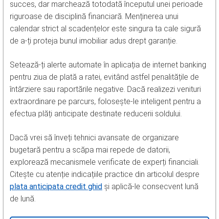
succes, dar marchează totodată începutul unei perioade
riguroase de disciplină financiară. Menținerea unui
calendar strict al scadențelor este singura ta cale sigură
de a-ți proteja bunul imobiliar adus drept garanție.
Setează-ți alerte automate în aplicația de internet banking
pentru ziua de plată a ratei, evitând astfel penalitățile de
întârziere sau raportările negative. Dacă realizezi venituri
extraordinare pe parcurs, folosește-le inteligent pentru a
efectua plăți anticipate destinate reducerii soldului.
Dacă vrei să înveți tehnici avansate de organizare
bugetară pentru a scăpa mai repede de datorii,
explorează mecanismele verificate de experți financiali.
Citește cu atenție indicațiile practice din articolul despre
plata anticipata credit ghid
și aplică-le consecvent lună
de lună.