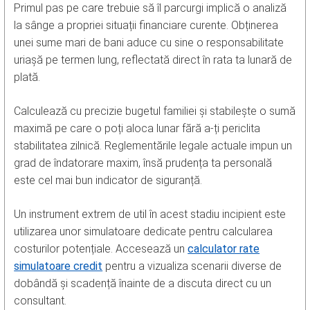
Primul pas pe care trebuie să îl parcurgi implică o analiză
la sânge a propriei situații financiare curente. Obținerea
unei sume mari de bani aduce cu sine o responsabilitate
uriașă pe termen lung, reflectată direct în rata ta lunară de
plată.
Calculează cu precizie bugetul familiei și stabilește o sumă
maximă pe care o poți aloca lunar fără a-ți periclita
stabilitatea zilnică. Reglementările legale actuale impun un
grad de îndatorare maxim, însă prudența ta personală
este cel mai bun indicator de siguranță.
Un instrument extrem de util în acest stadiu incipient este
utilizarea unor simulatoare dedicate pentru calcularea
costurilor potențiale. Accesează un
calculator rate
simulatoare credit
pentru a vizualiza scenarii diverse de
dobândă și scadență înainte de a discuta direct cu un
consultant.