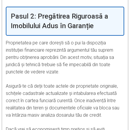
Pasul 2: Pregătirea Riguroasă a
Imobilului Adus în Garanție
Proprietatea pe care dorești să o pui la dispoziția
instituției financiare reprezintă argumentul tău suprem
pentru obținerea aprobării. Din acest motiv, situația sa
juridică și tehnică trebuie să fie impecabilă din toate
punctele de vedere vizate.
Asigură-te că deții toate actele de proprietate originale,
schițele cadastrale actualizate și intabularea efectuată
corect în cartea funciară curentă. Orice inadvență între
realitatea din teren și documentele oficiale va bloca sau
va întârzia masiv analiza dosarului tău de credit.
Dacă vrei să economisești timp prețios și să eviți