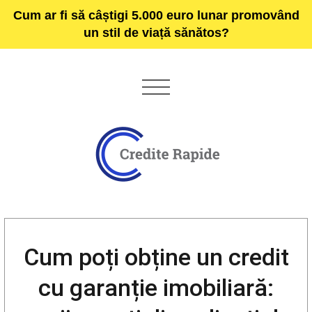
Cum ar fi să câștigi 5.000 euro lunar promovând
un stil de viață sănătos?
Cum poți obține un credit
cu garanție imobiliară: