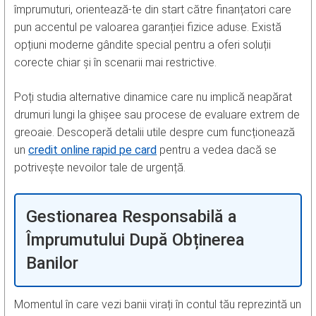
împrumuturi, orientează-te din start către finanțatori care
pun accentul pe valoarea garanției fizice aduse. Există
opțiuni moderne gândite special pentru a oferi soluții
corecte chiar și în scenarii mai restrictive.
Poți studia alternative dinamice care nu implică neapărat
drumuri lungi la ghișee sau procese de evaluare extrem de
greoaie. Descoperă detalii utile despre cum funcționează
un
credit online rapid pe card
pentru a vedea dacă se
potrivește nevoilor tale de urgență.
Gestionarea Responsabilă a
Împrumutului După Obținerea
Banilor
Momentul în care vezi banii virați în contul tău reprezintă un