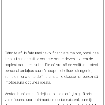
Când te afli în fața unei nevoi financiare majore, presiunea
timpului și a deciziilor corecte poate deveni extrem de
copleșitoare pentru tine. Fie că vrei să dezvolți un proiect
personal ambițios sau să acoperi cheltuieli stringente,
sumele mici oferite de împrumuturile clasice nu reprezintă
întotdeauna opțiunea ideală.
Vestea bună este că deții o soluție clară și sigură prin
valorificarea unui patrimoniu imobiliar existent, care îți