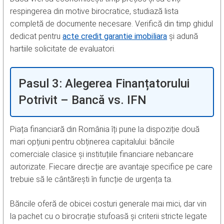
respingerea din motive birocratice, studiază lista
completă de documente necesare. Verifică din timp ghidul
dedicat pentru
acte credit garantie imobiliara
și adună
hartiile solicitate de evaluatori.
Pasul 3: Alegerea Finanțatorului
Potrivit – Bancă vs. IFN
Piața financiară din România îți pune la dispoziție două
mari opțiuni pentru obținerea capitalului: băncile
comerciale clasice și instituțiile financiare nebancare
autorizate. Fiecare direcție are avantaje specifice pe care
trebuie să le cântărești în funcție de urgența ta.
Băncile oferă de obicei costuri generale mai mici, dar vin
la pachet cu o birocrație stufoasă și criterii stricte legate