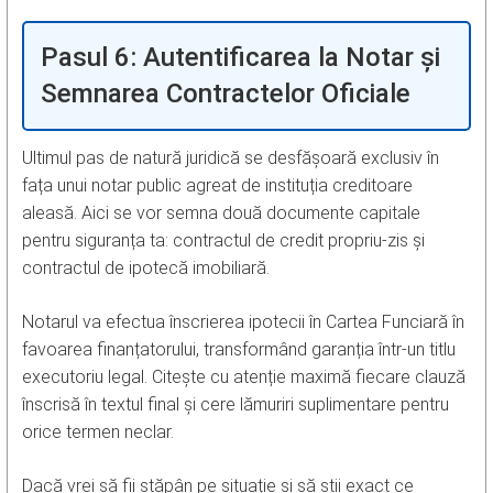
Pasul 6: Autentificarea la Notar și
Semnarea Contractelor Oficiale
Ultimul pas de natură juridică se desfășoară exclusiv în
fața unui notar public agreat de instituția creditoare
aleasă. Aici se vor semna două documente capitale
pentru siguranța ta: contractul de credit propriu-zis și
contractul de ipotecă imobiliară.
Notarul va efectua înscrierea ipotecii în Cartea Funciară în
favoarea finanțatorului, transformând garanția într-un titlu
executoriu legal. Citește cu atenție maximă fiecare clauză
înscrisă în textul final și cere lămuriri suplimentare pentru
orice termen neclar.
Dacă vrei să fii stăpân pe situație și să știi exact ce