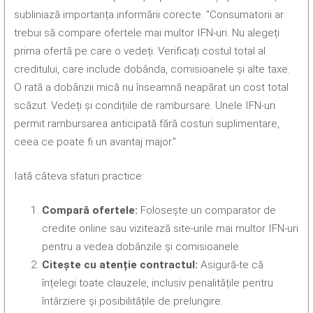
subliniază importanța informării corecte. "Consumatorii ar
trebui să compare ofertele mai multor IFN-uri. Nu alegeți
prima ofertă pe care o vedeți. Verificați costul total al
creditului, care include dobânda, comisioanele și alte taxe.
O rată a dobânzii mică nu înseamnă neapărat un cost total
scăzut. Vedeți și condițiile de rambursare. Unele IFN-uri
permit rambursarea anticipată fără costuri suplimentare,
ceea ce poate fi un avantaj major."
Iată câteva sfaturi practice:
Compară ofertele:
Folosește un comparator de
credite online sau vizitează site-urile mai multor IFN-uri
pentru a vedea dobânzile și comisioanele.
Citește cu atenție contractul:
Asigură-te că
înțelegi toate clauzele, inclusiv penalitățile pentru
întârziere și posibilitățile de prelungire.