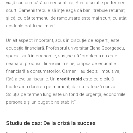
viață sau cumpărături neesențiale. Sunt o soluție pe termen
scurt. Oamenii trebuie să înțeleagă că banii trebuie returnați
și că, cu cât termenul de rambursare este mai scurt, cu atât
costurile pot fi mai mari."
Un alt aspect important, adus în discuție de experți, este
educația financiară. Profesorul universitar Elena Georgescu,
specializată în economie, susține că "problema nu este
neapărat produsul financiar în sine, ci lipsa de educație
financiară a consumatorilor. Oamenii iau decizii impulsive,
fără a evalua riscurile. Un
credit rapid
este ca o pilulă.
Poate alina durerea pe moment, dar nu tratează cauza.
Soluția pe termen lung este un fond de urgență, economiile
personale și un buget bine stabilit."
Studiu de caz: De la criză la succes