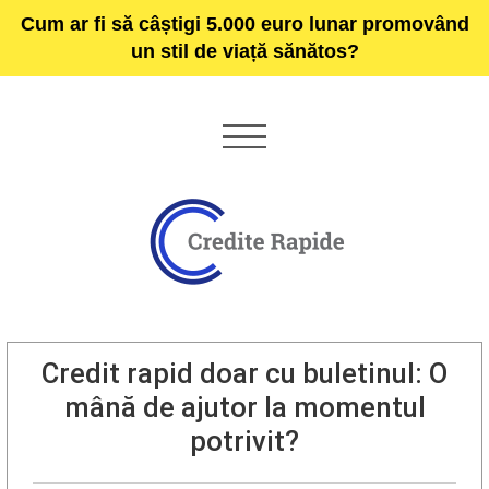
Cum ar fi să câștigi 5.000 euro lunar promovând
un stil de viață sănătos?
Credit rapid doar cu buletinul: O
mână de ajutor la momentul
potrivit?