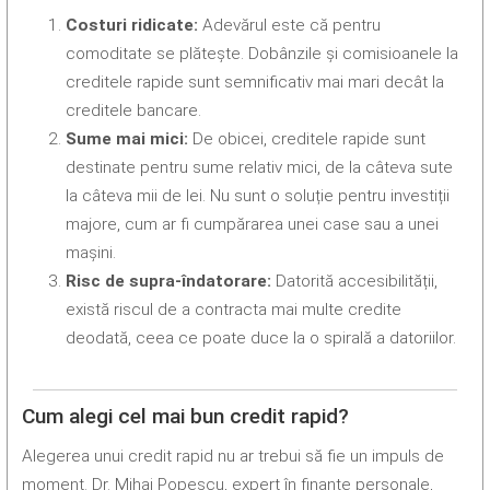
Costuri ridicate:
Adevărul este că pentru
comoditate se plătește. Dobânzile și comisioanele la
creditele rapide sunt semnificativ mai mari decât la
creditele bancare.
Sume mai mici:
De obicei, creditele rapide sunt
destinate pentru sume relativ mici, de la câteva sute
la câteva mii de lei. Nu sunt o soluție pentru investiții
majore, cum ar fi cumpărarea unei case sau a unei
mașini.
Risc de supra-îndatorare:
Datorită accesibilității,
există riscul de a contracta mai multe credite
deodată, ceea ce poate duce la o spirală a datoriilor.
Cum alegi cel mai bun credit rapid?
Alegerea unui credit rapid nu ar trebui să fie un impuls de
moment. Dr. Mihai Popescu, expert în finanțe personale,