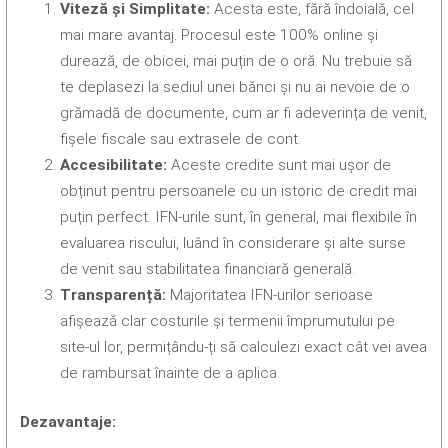
Viteză și Simplitate:
Acesta este, fără îndoială, cel
mai mare avantaj. Procesul este 100% online și
durează, de obicei, mai puțin de o oră. Nu trebuie să
te deplasezi la sediul unei bănci și nu ai nevoie de o
grămadă de documente, cum ar fi adeverința de venit,
fișele fiscale sau extrasele de cont.
Accesibilitate:
Aceste credite sunt mai ușor de
obținut pentru persoanele cu un istoric de credit mai
puțin perfect. IFN-urile sunt, în general, mai flexibile în
evaluarea riscului, luând în considerare și alte surse
de venit sau stabilitatea financiară generală.
Transparență:
Majoritatea IFN-urilor serioase
afișează clar costurile și termenii împrumutului pe
site-ul lor, permițându-ți să calculezi exact cât vei avea
de rambursat înainte de a aplica.
Dezavantaje: