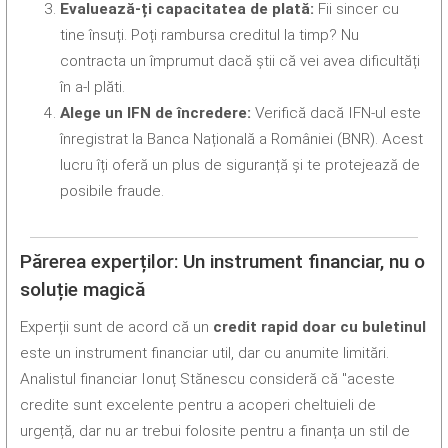
Evaluează-ți capacitatea de plată:
Fii sincer cu
tine însuți. Poți rambursa creditul la timp? Nu
contracta un împrumut dacă știi că vei avea dificultăți
în a-l plăti.
Alege un IFN de încredere:
Verifică dacă IFN-ul este
înregistrat la Banca Națională a României (BNR). Acest
lucru îți oferă un plus de siguranță și te protejează de
posibile fraude.
Părerea experților: Un instrument financiar, nu o
soluție magică
Experții sunt de acord că un
credit rapid doar cu buletinul
este un instrument financiar util, dar cu anumite limitări.
Analistul financiar Ionuț Stănescu consideră că "aceste
credite sunt excelente pentru a acoperi cheltuieli de
urgență, dar nu ar trebui folosite pentru a finanța un stil de