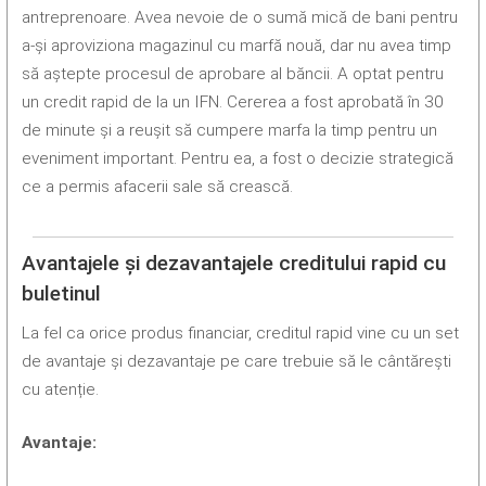
antreprenoare. Avea nevoie de o sumă mică de bani pentru
a-și aproviziona magazinul cu marfă nouă, dar nu avea timp
să aștepte procesul de aprobare al băncii. A optat pentru
un credit rapid de la un IFN. Cererea a fost aprobată în 30
de minute și a reușit să cumpere marfa la timp pentru un
eveniment important. Pentru ea, a fost o decizie strategică
ce a permis afacerii sale să crească.
Avantajele și dezavantajele creditului rapid cu
buletinul
La fel ca orice produs financiar, creditul rapid vine cu un set
de avantaje și dezavantaje pe care trebuie să le cântărești
cu atenție.
Avantaje: