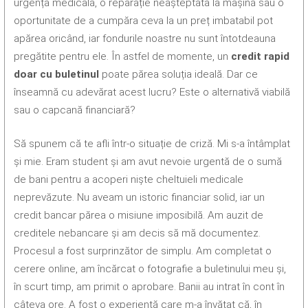
urgență medicală, o reparație neașteptată la mașină sau o
oportunitate de a cumpăra ceva la un preț imbatabil pot
apărea oricând, iar fondurile noastre nu sunt întotdeauna
pregătite pentru ele. În astfel de momente, un
credit rapid
doar cu buletinul
poate părea soluția ideală. Dar ce
înseamnă cu adevărat acest lucru? Este o alternativă viabilă
sau o capcană financiară?
Să spunem că te afli într-o situație de criză. Mi s-a întâmplat
și mie. Eram student și am avut nevoie urgentă de o sumă
de bani pentru a acoperi niște cheltuieli medicale
neprevăzute. Nu aveam un istoric financiar solid, iar un
credit bancar părea o misiune imposibilă. Am auzit de
creditele nebancare și am decis să mă documentez.
Procesul a fost surprinzător de simplu. Am completat o
cerere online, am încărcat o fotografie a buletinului meu și,
în scurt timp, am primit o aprobare. Banii au intrat în cont în
câteva ore. A fost o experiență care m-a învățat că, în