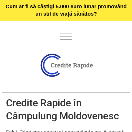
Cum ar fi să câștigi 5.000 euro lunar promovând
un stil de viață sănătos?
Credite Rapide în
Câmpulung Moldovenesc