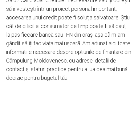
Salut! Când apar cheltuieli neprevăzute sau îți dorești
să investești într-un proiect personal important,
accesarea unui credit poate fi soluția salvatoare. Știu
cât de dificil și consumator de timp poate fi să cauți
la pas fiecare bancă sau IFN din oraș, așa că m-am
gândit să îți fac viața mai ușoară. Am adunat aici toate
informațiile necesare despre opțiunile de finanțare din
Câmpulung Moldovenesc, cu adrese, detalii de
contact și sfaturi practice pentru a lua cea mai bună
decizie pentru bugetul tău.