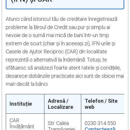
Atunci când istoricul tău de creditare înregistrează
probleme la Biroul de Credit sau pur și simplu ai
nevoie de o sumă mai mică de bani într-un timp
extrem de scurt (chiar și în aceeași zi), IFN-urile și
Casele de Ajutor Reciproc (CAR) din localitate
reprezintă o alternativă la îndemână. Totuși, te
sfătuiesc să analizezi foarte atent ratele și condițiile,
deoarece dobânzile practicate aici sunt de obicei mai
mari decât la bănci.
Adresă /
Telefon / Site
Instituție
Localizare
web
CAR
Str. Calea
0230 314 550
Învățământ
Transilvaniei,
Contactează