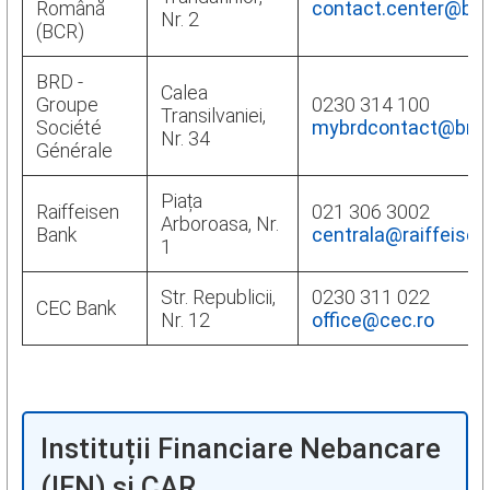
Română
contact.center@bcr
Nr. 2
(BCR)
BRD -
Calea
Groupe
0230 314 100
Transilvaniei,
Société
mybrdcontact@brd.
Nr. 34
Générale
Piața
Raiffeisen
021 306 3002
Arboroasa, Nr.
Bank
centrala@raiffeisen
1
Str. Republicii,
0230 311 022
CEC Bank
Nr. 12
office@cec.ro
Instituții Financiare Nebancare
(IFN) și CAR