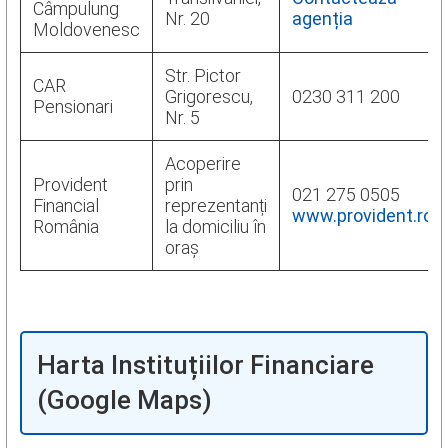
Câmpulung
Nr. 20
agenția
Moldovenesc
Str. Pictor
CAR
Grigorescu,
0230 311 200
Pensionari
Nr. 5
Acoperire
Provident
prin
021 275 0505
Financial
reprezentanți
www.provident.ro
România
la domiciliu în
oraș
Harta Instituțiilor Financiare
(Google Maps)