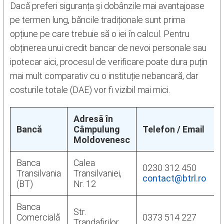
Dacă preferi siguranța și dobânzile mai avantajoase
pe termen lung, băncile tradiționale sunt prima
opțiune pe care trebuie să o iei în calcul. Pentru
obținerea unui credit bancar de nevoi personale sau
ipotecar aici, procesul de verificare poate dura puțin
mai mult comparativ cu o instituție nebancară, dar
costurile totale (DAE) vor fi vizibil mai mici.
Adresă în
Bancă
Câmpulung
Telefon / Email
Moldovenesc
Banca
Calea
0230 312 450
Transilvania
Transilvaniei,
contact@btrl.ro
(BT)
Nr. 12
Banca
Str.
Comercială
0373 514 227
Trandafirilor,