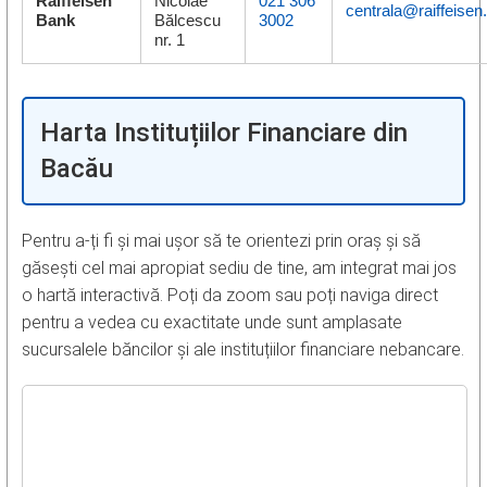
Raiffeisen
Nicolae
021 306
centrala@raiffeisen
Bank
Bălcescu
3002
nr. 1
Harta Instituțiilor Financiare din
Bacău
Pentru a-ți fi și mai ușor să te orientezi prin oraș și să
găsești cel mai apropiat sediu de tine, am integrat mai jos
o hartă interactivă. Poți da zoom sau poți naviga direct
pentru a vedea cu exactitate unde sunt amplasate
sucursalele băncilor și ale instituțiilor financiare nebancare.