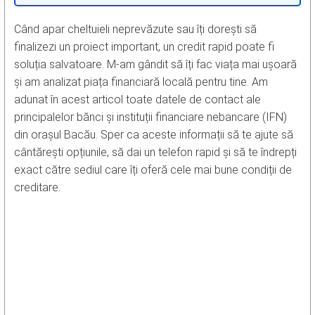
Când apar cheltuieli neprevăzute sau îți dorești să
finalizezi un proiect important, un credit rapid poate fi
soluția salvatoare. M-am gândit să îți fac viața mai ușoară
și am analizat piața financiară locală pentru tine. Am
adunat în acest articol toate datele de contact ale
principalelor bănci și instituții financiare nebancare (IFN)
din orașul Bacău. Sper ca aceste informații să te ajute să
cântărești opțiunile, să dai un telefon rapid și să te îndrepți
exact către sediul care îți oferă cele mai bune condiții de
creditare.