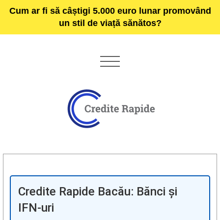
Cum ar fi să câștigi 5.000 euro lunar promovând
un stil de viață sănătos?
Credite Rapide Bacău: Bănci și
IFN-uri