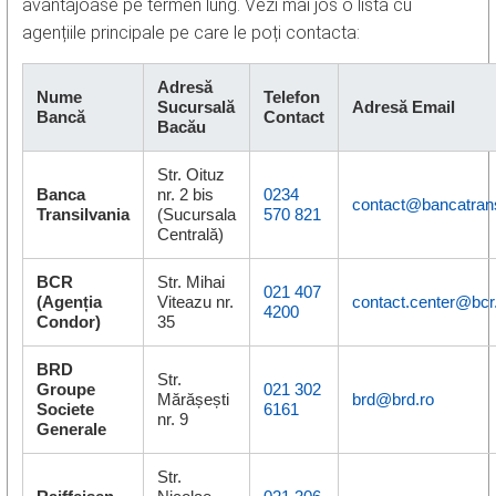
avantajoase pe termen lung. Vezi mai jos o listă cu
agențiile principale pe care le poți contacta:
Adresă
Nume
Telefon
Sucursală
Adresă Email
Bancă
Contact
Bacău
Str. Oituz
Banca
nr. 2 bis
0234
contact@bancatrans
Transilvania
(Sucursala
570 821
Centrală)
BCR
Str. Mihai
021 407
(Agenția
Viteazu nr.
contact.center@bcr
4200
Condor)
35
BRD
Str.
Groupe
021 302
Mărășești
brd@brd.ro
Societe
6161
nr. 9
Generale
Str.