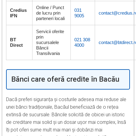
Online / Punct
Credius
031
de lucru prin
contact@credius.r
IFN
9005
parteneri locali
Servicii oferite
prin
BT
021 308
sucursalele
contact@btdirect.r
Direct
4000
Băncii
Transilvania
Bănci care oferă credite în Bacău
Dacă preferi siguranța și costurile adesea mai reduse ale
unei bănci tradiționale, Bacăul beneficiază de o rețea
extinsă de sucursale. Băncile solicită de obicei un istoric
de creditare mai solid și un dosar ușor mai complex, însă
îți pot oferi sume mult mai mari și dobânzi mai