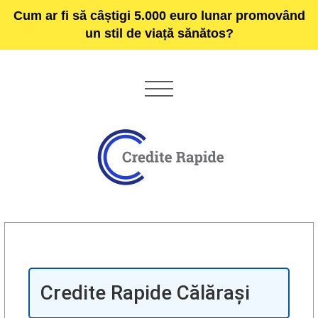
Cum ar fi să câștigi 5.000 euro lunar promovând
un stil de viață sănătos?
Credite Rapide Călărași