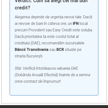
Verdict: Cum să alegi cel mai bun
credit?
Alegerea depinde de urgența nevoii tale. Dacă
ai nevoie de bani în câteva ore, un
IFN
local
precum Provident sau Easy Credit este soluția.
Dacă prioritatea ta este costul total al
creditului (DAE), recomandăm sucursalele
Băncii Transilvania
sau
BCR
situate pe
strada București.
Sfat: Verifică întotdeauna valoarea DAE
(Dobânda Anuală Efectivă) înainte de a semna
orice contract de împrumut!