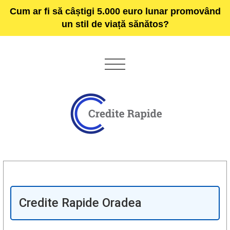
Cum ar fi să câștigi 5.000 euro lunar promovând
un stil de viață sănătos?
Credite Rapide Oradea