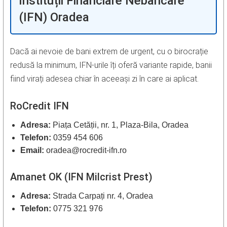
Instituții Financiare Nebancare
(IFN) Oradea
Dacă ai nevoie de bani extrem de urgent, cu o birocrație
redusă la minimum, IFN-urile îți oferă variante rapide, banii
fiind virați adesea chiar în aceeași zi în care ai aplicat.
RoCredit IFN
Adresa:
Piața Cetății, nr. 1, Plaza-Bila, Oradea
Telefon:
0359 454 606
Email:
oradea@rocredit-ifn.ro
Amanet OK (IFN Milcrist Prest)
Adresa:
Strada Carpați nr. 4, Oradea
Telefon:
0775 321 976