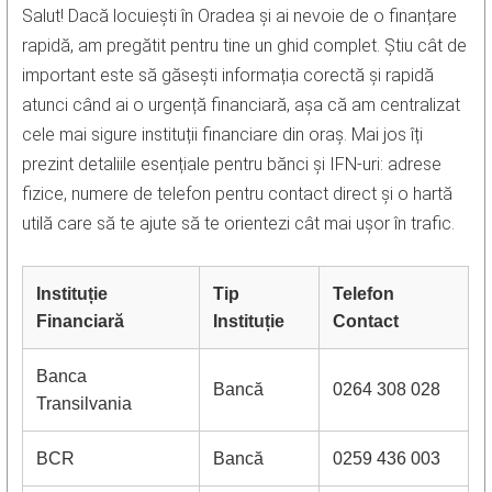
Salut! Dacă locuiești în Oradea și ai nevoie de o finanțare
rapidă, am pregătit pentru tine un ghid complet. Știu cât de
important este să găsești informația corectă și rapidă
atunci când ai o urgență financiară, așa că am centralizat
cele mai sigure instituții financiare din oraș. Mai jos îți
prezint detaliile esențiale pentru bănci și IFN-uri: adrese
fizice, numere de telefon pentru contact direct și o hartă
utilă care să te ajute să te orientezi cât mai ușor în trafic.
Instituție
Tip
Telefon
Financiară
Instituție
Contact
Banca
Bancă
0264 308 028
Transilvania
BCR
Bancă
0259 436 003