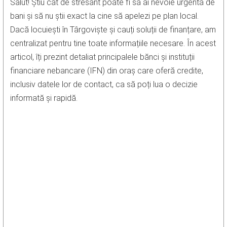
Salut! Știu cât de stresant poate fi să ai nevoie urgentă de
bani și să nu știi exact la cine să apelezi pe plan local.
Dacă locuiești în Târgoviște și cauți soluții de finanțare, am
centralizat pentru tine toate informațiile necesare. În acest
articol, îți prezint detaliat principalele bănci și instituții
financiare nebancare (IFN) din oraș care oferă credite,
inclusiv datele lor de contact, ca să poți lua o decizie
informată și rapidă.