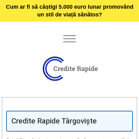
Cum ar fi să câștigi 5.000 euro lunar promovând
un stil de viață sănătos?
Credite Rapide Târgoviște