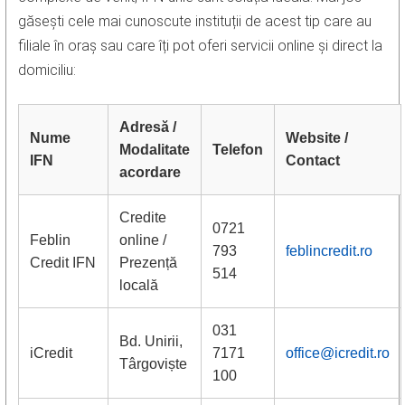
găsești cele mai cunoscute instituții de acest tip care au
filiale în oraș sau care îți pot oferi servicii online și direct la
domiciliu:
Adresă /
Nume
Website /
Modalitate
Telefon
IFN
Contact
acordare
Credite
0721
Feblin
online /
793
feblincredit.ro
Credit IFN
Prezență
514
locală
031
Bd. Unirii,
iCredit
7171
office@icredit.ro
Târgoviște
100