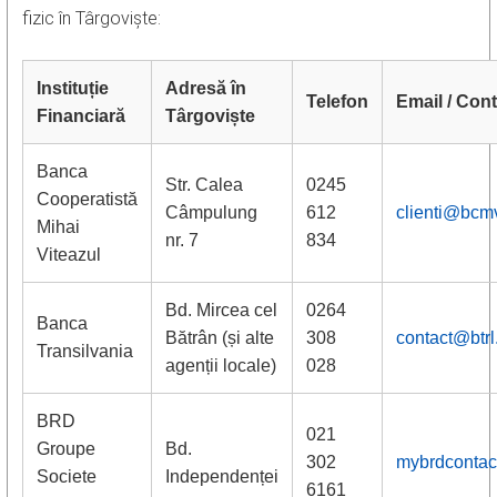
fizic în Târgoviște:
Instituție
Adresă în
Telefon
Email / Con
Financiară
Târgoviște
Banca
Str. Calea
0245
Cooperatistă
Câmpulung
612
clienti@bcmv
Mihai
nr. 7
834
Viteazul
Bd. Mircea cel
0264
Banca
Bătrân (și alte
308
contact@btrl
Transilvania
agenții locale)
028
BRD
021
Groupe
Bd.
302
mybrdcontac
Societe
Independenței
6161