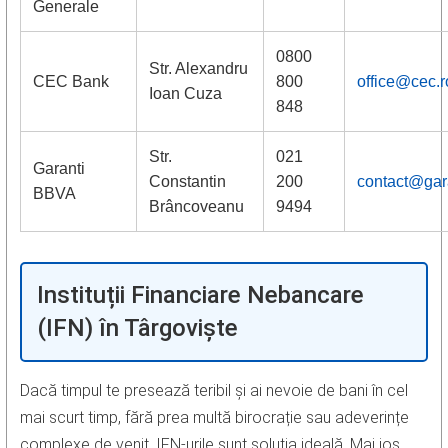
Generale
0800
Str. Alexandru
CEC Bank
800
office@cec.r
Ioan Cuza
848
Str.
021
Garanti
Constantin
200
contact@gar
BBVA
Brâncoveanu
9494
Instituții Financiare Nebancare
(IFN) în Târgoviște
Dacă timpul te presează teribil și ai nevoie de bani în cel
mai scurt timp, fără prea multă birocrație sau adeverințe
complexe de venit, IFN-urile sunt soluția ideală. Mai jos