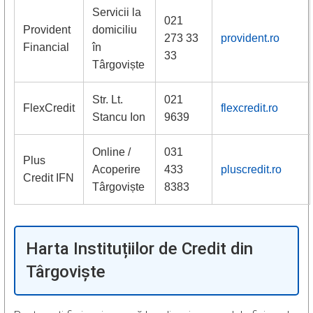
Servicii la
021
Provident
domiciliu
273 33
provident.ro
Financial
în
33
Târgoviște
Str. Lt.
021
FlexCredit
flexcredit.ro
Stancu Ion
9639
Online /
031
Plus
Acoperire
433
pluscredit.ro
Credit IFN
Târgoviște
8383
Harta Instituțiilor de Credit din
Târgoviște