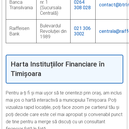
Banca
nr. 1
0264
contact@btrl.
Transilvania
(Sucursala
308 028
Centrală)
Bulevardul
Raiffeisen
021 306
Revoluției din
centrala@raiff
Bank
3002
1989
Harta Instituțiilor Financiare în
Timișoara
Pentru a-ți fi și mai ușor să te orientezi prin oraș, am inclus
mai jos o hartă interactivă a municipiului Timișoara. Poți
vizualiza rapid locațiile, poți face zoom pe cartierul tău și
poți decide care este cel mai apropiat și convenabil punct
de tine pentru a merge să discuți cu un consultant
financiar față în față.