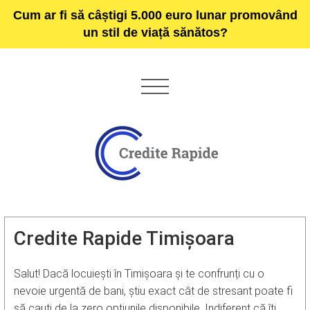
Cum ar fi să câștigi 5.000 euro lunar promovând
un stil de viață sănătos?
Credite Rapide Timișoara
Salut! Dacă locuiești în Timișoara și te confrunți cu o
nevoie urgentă de bani, știu exact cât de stresant poate fi
să cauți de la zero opțiunile disponibile. Indiferent că îți