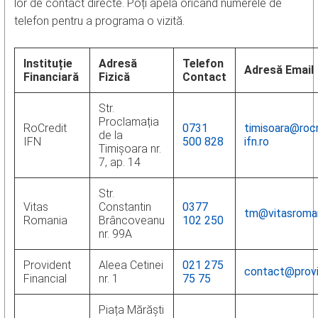
lor de contact directe. Poți apela oricând numerele de
telefon pentru a programa o vizită.
Instituție
Adresă
Telefon
Adresă Email
Financiară
Fizică
Contact
Str.
Proclamația
RoCredit
0731
timisoara@rocr
de la
IFN
500 828
ifn.ro
Timișoara nr.
7, ap. 14
Str.
Vitas
Constantin
0377
tm@vitasroman
Romania
Brâncoveanu
102 250
nr. 99A
Provident
Aleea Cetinei
021 275
contact@provi
Financial
nr. 1
75 75
Piața Mărăști