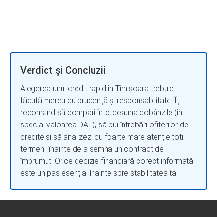
Verdict și Concluzii
Alegerea unui credit rapid în Timișoara trebuie
făcută mereu cu prudență și responsabilitate. Îți
recomand să compari întotdeauna dobânzile (în
special valoarea DAE), să pui întrebări ofițerilor de
credite și să analizezi cu foarte mare atenție toți
termenii înainte de a semna un contract de
împrumut. Orice decizie financiară corect informată
este un pas esențial înainte spre stabilitatea ta!