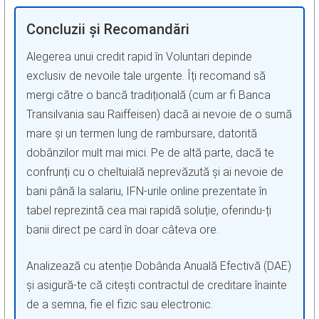
Concluzii și Recomandări
Alegerea unui credit rapid în Voluntari depinde
exclusiv de nevoile tale urgente. Îți recomand să
mergi către o bancă tradițională (cum ar fi Banca
Transilvania sau Raiffeisen) dacă ai nevoie de o sumă
mare și un termen lung de rambursare, datorită
dobânzilor mult mai mici. Pe de altă parte, dacă te
confrunți cu o cheltuială neprevăzută și ai nevoie de
bani până la salariu, IFN-urile online prezentate în
tabel reprezintă cea mai rapidă soluție, oferindu-ți
banii direct pe card în doar câteva ore.
Analizează cu atenție Dobânda Anuală Efectivă (DAE)
și asigură-te că citești contractul de creditare înainte
de a semna, fie el fizic sau electronic.