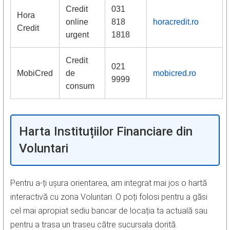
Credit
031
Hora
online
818
horacredit.ro
Credit
urgent
1818
Credit
021
MobiCred
de
mobicred.ro
9999
consum
Harta Instituțiilor Financiare din
Voluntari
Pentru a-ți ușura orientarea, am integrat mai jos o hartă
interactivă cu zona Voluntari. O poți folosi pentru a găsi
cel mai apropiat sediu bancar de locația ta actuală sau
pentru a trasa un traseu către sucursala dorită.