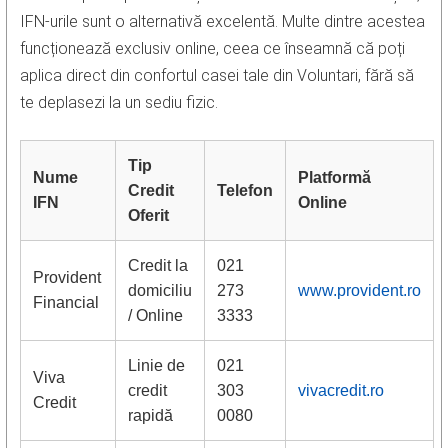
IFN-urile sunt o alternativă excelentă. Multe dintre acestea
funcționează exclusiv online, ceea ce înseamnă că poți
aplica direct din confortul casei tale din Voluntari, fără să
te deplasezi la un sediu fizic.
Tip
Nume
Platformă
Credit
Telefon
IFN
Online
Oferit
Credit la
021
Provident
domiciliu
273
www.provident.ro
Financial
/ Online
3333
Linie de
021
Viva
credit
303
vivacredit.ro
Credit
rapidă
0080