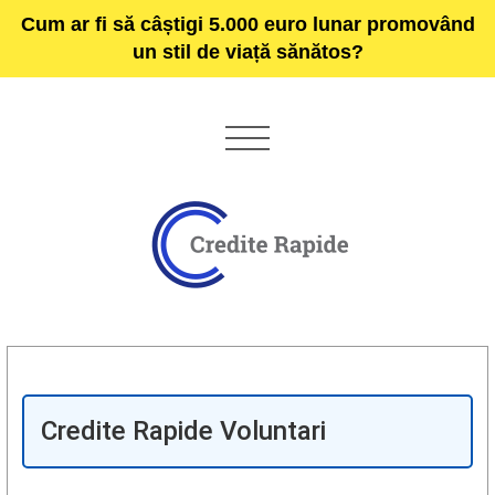
Cum ar fi să câștigi 5.000 euro lunar promovând
un stil de viață sănătos?
Credite Rapide Voluntari