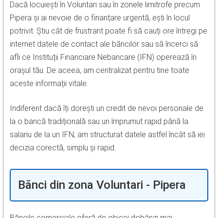
Dacă locuiești în Voluntari sau în zonele limitrofe precum
Pipera și ai nevoie de o finanțare urgentă, ești în locul
potrivit. Știu cât de frustrant poate fi să cauți ore întregi pe
internet datele de contact ale băncilor sau să încerci să
afli ce Instituții Financiare Nebancare (IFN) operează în
orașul tău. De aceea, am centralizat pentru tine toate
aceste informații vitale.
Indiferent dacă îți dorești un credit de nevoi personale de
la o bancă tradițională sau un împrumut rapid până la
salariu de la un IFN, am structurat datele astfel încât să iei
decizia corectă, simplu și rapid.
Bănci din zona Voluntari - Pipera
Băncile comerciale oferă de obicei dobânzi mai