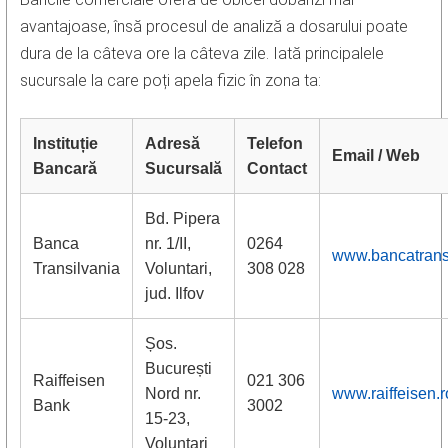
avantajoase, însă procesul de analiză a dosarului poate
dura de la câteva ore la câteva zile. Iată principalele
sucursale la care poți apela fizic în zona ta:
Instituție
Adresă
Telefon
Email / Web
Bancară
Sucursală
Contact
Bd. Pipera
Banca
nr. 1/II,
0264
www.bancatransi
Transilvania
Voluntari,
308 028
jud. Ilfov
Șos.
București
Raiffeisen
021 306
Nord nr.
www.raiffeisen.r
Bank
3002
15-23,
Voluntari