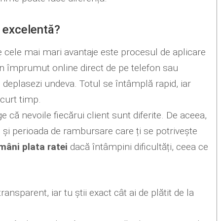
e excelentă?
re cele mai mari avantaje este procesul de aplicare
un împrumut online direct de pe telefon sau
te deplasezi undeva. Totul se întâmplă rapid, iar
scurt timp.
ge că nevoile fiecărui client sunt diferite. De aceea,
 și perioada de rambursare care ți se potrivește
mâni plata ratei
dacă întâmpini dificultăți, ceea ce
ansparent, iar tu știi exact cât ai de plătit de la