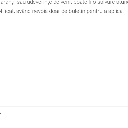
 garanții sau adeverințe de venit poate fi o salvare atu
ificat, având nevoie doar de buletin pentru a aplica.
?