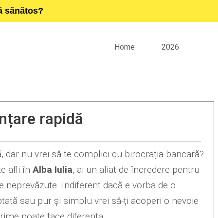
ță sănătos?
Home
2026
anțare rapidă
ă, dar nu vrei să te complici cu birocrația bancară?
e afli în
Alba Iulia
, ai un aliat de încredere pentru
re neprevăzute. Indiferent dacă e vorba de o
tată sau pur și simplu vrei să-ți acoperi o nevoie
rime poate face diferența.