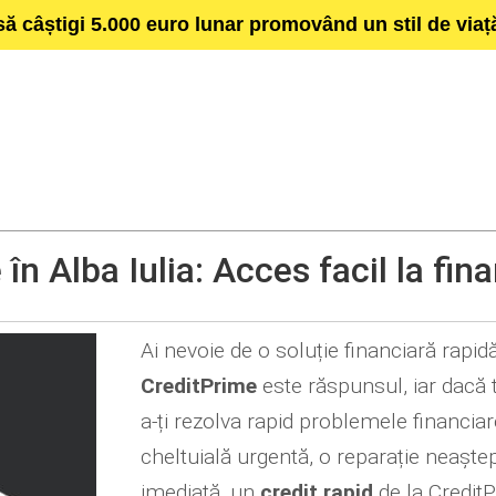
să câștigi 5.000 euro lunar promovând un stil de via
în Alba Iulia: Acces facil la fin
Ai nevoie de o soluție financiară rapid
CreditPrime
este răspunsul, iar dacă t
a-ți rezolva rapid problemele financia
cheltuială urgentă, o reparație neaștep
imediată, un
credit rapid
de la CreditP