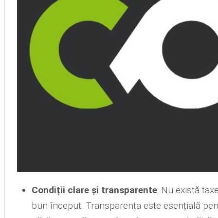
Condiții clare și transparente
: Nu există tax
bun început. Transparența este esențială pentr