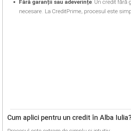
Fără garanții sau adeverințe
: Un credit fără
necesare. La CreditPrime, procesul este simpl
Cum aplici pentru un credit în Alba Iulia
Procesul este extrem de simplu și intuitiv: