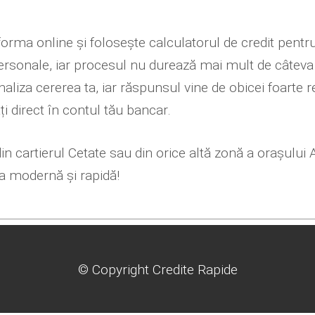
tforma online și folosește calculatorul de credit pent
 personale, iar procesul nu durează mai mult de câtev
naliza cererea ta, iar răspunsul vine de obicei foarte 
ți direct în contul tău bancar.
 din cartierul Cetate sau din orice altă zonă a orașului 
ta modernă și rapidă!
© Copyright Credite Rapide