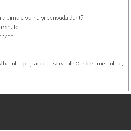
ru a simula suma și perioada dorită.
a minute.
repede.
Alba Iulia, poți accesa serviciile CreditPrime online,