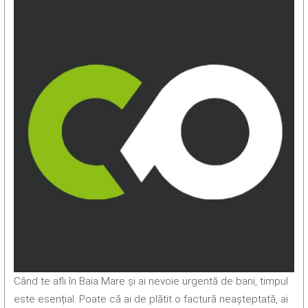
Când te afli în Baia Mare și ai nevoie urgentă de bani, timpul
este esențial. Poate că ai de plătit o factură neașteptată, ai