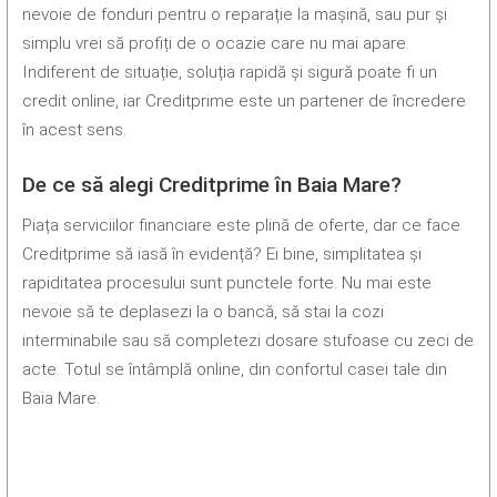
nevoie de fonduri pentru o reparație la mașină, sau pur și
simplu vrei să profiți de o ocazie care nu mai apare.
Indiferent de situație, soluția rapidă și sigură poate fi un
credit online, iar Creditprime este un partener de încredere
în acest sens.
De ce să alegi Creditprime în Baia Mare?
Piața serviciilor financiare este plină de oferte, dar ce face
Creditprime să iasă în evidență? Ei bine, simplitatea și
rapiditatea procesului sunt punctele forte. Nu mai este
nevoie să te deplasezi la o bancă, să stai la cozi
interminabile sau să completezi dosare stufoase cu zeci de
acte. Totul se întâmplă online, din confortul casei tale din
Baia Mare.