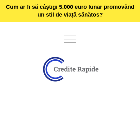
Cum ar fi să câștigi 5.000 euro lunar promovând
un stil de viață sănătos?