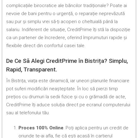
complicațiile birocratice ale băncilor tradiționale? Poate ai
nevoie de bani pentru o urgență, o reparație neprevăzută
sau pur și simplu vrei să-ți acoperi o cheltuială până la
salariu. Indiferent de situație, CreditPrime îți stă la dispoziție
ca un partener de încredere, oferind împrumuturi rapide și
flexibile direct din confortul casei tale.
De Ce Să Alegi CreditPrime în Bistrița? Simplu,
Rapid, Transparent.
În Bistrița, viața este dinamică, iar uneori planurile financiare
pot suferi modificări neașteptate. În loc să pierzi timp
prețios cu drumuri la sedii fizice și cu o grămadă de acte,
CreditPrime îți aduce soluția direct pe ecranul computerului
sau al telefonului tău.
Proces 100% Online
. Poți aplica pentru un credit de
oriunde te-ai afla, fie că ești acasă în cartierul