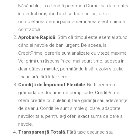
Năsăudului, la o terasă pe strada Dornei sau la o cafea
în centrul orașului. Totul se face online, de la
completarea cererii până la semnarea electronică a
contractului.
Aprobare Rapidă
. Știm că timpul este esențial atunci
când ai nevoie de bani urgent. De aceea, la
CreditPrime, cererile sunt analizate cu viteză maximă.
Vei primi un răspuns în cel mai scurt timp, adesea în
doar câteva minute, permițându-ți să rezolvi situația
financiară fără întârziere.
Condiții de Împrumut Flexibile
. Nu-ți cerem o
grămadă de documente complicate. CreditPrime
oferă credite cu buletinul, fără garanții sau adeverințe
de salariu. Condițiile sunt simple și clare, adaptate
nevoilor tale, pentru a-ți oferi exact suma de care ai
nevoie.
Transparență Totală
. Fără taxe ascunse sau