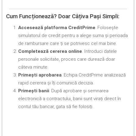
Cum Funcționează? Doar Câțiva Pași Simpli:
Accesează platforma CreditPrime
. Folosește
simulatorul de credit pentru a alege suma și perioada
de rambursare care ți se potrivesc cel mai bine.
Completează cererea online
. Introduci datele
personale solicitate, proces care durează doar
câteva minute.
Primești aprobarea
. Echipa CreditPrime analizează
rapid cererea și îți comunică decizia.
Primești banii
. După aprobare și semnarea
electronică a contractului, banii sunt virați direct în
contul tău bancar, gata să fie folosiți.