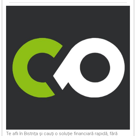
Te afli în Bistrița și cauți o soluție financiară rapidă, fără