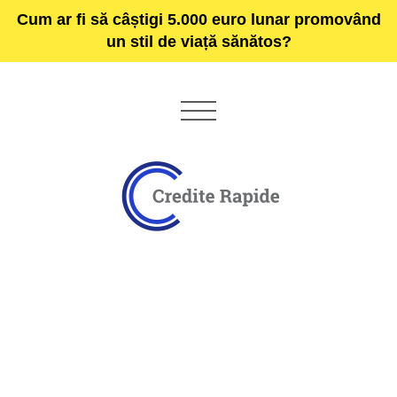
Cum ar fi să câștigi 5.000 euro lunar promovând
un stil de viață sănătos?