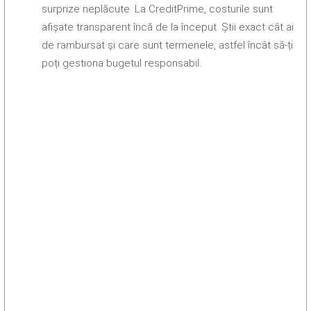
surprize neplăcute. La CreditPrime, costurile sunt
afișate transparent încă de la început. Știi exact cât ai
de rambursat și care sunt termenele, astfel încât să-ți
poți gestiona bugetul responsabil.