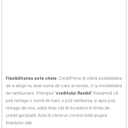
Flexibilitatea este cheia
. CreditPrime îți oferă posibilitatea
de a alege nu doar suma de care ai nevoie, ci și modalitatea
de rambursare. Principiul "
creditului flexibil
" înseamnă că
poți retrage o sumă de bani, o poți rambursa, și apoi poți
retrage din nou, atâta timp cât te încadrezi în limita de
credit aprobată. Asta îți oferă un control total asupra
finanțelor tale.