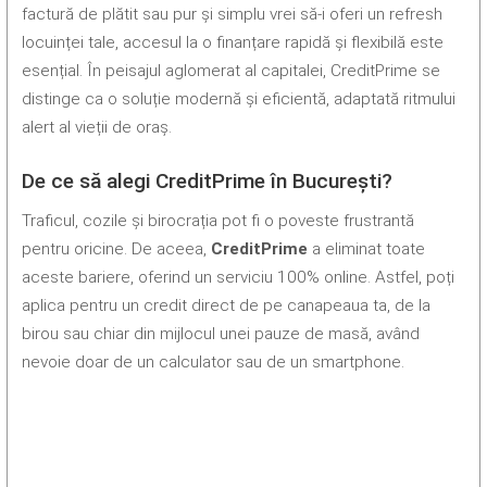
factură de plătit sau pur și simplu vrei să-i oferi un refresh
locuinței tale, accesul la o finanțare rapidă și flexibilă este
esențial. În peisajul aglomerat al capitalei, CreditPrime se
distinge ca o soluție modernă și eficientă, adaptată ritmului
alert al vieții de oraș.
De ce să alegi CreditPrime în București?
Traficul, cozile și birocrația pot fi o poveste frustrantă
pentru oricine. De aceea,
CreditPrime
a eliminat toate
aceste bariere, oferind un serviciu 100% online. Astfel, poți
aplica pentru un credit direct de pe canapeaua ta, de la
birou sau chiar din mijlocul unei pauze de masă, având
nevoie doar de un calculator sau de un smartphone.