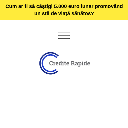
Cum ar fi să câștigi 5.000 euro lunar promovând
un stil de viață sănătos?