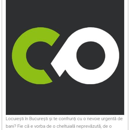
Locuiești în București și te confrunți cu o nevoie urgentă de
bani? Fie că e vorba de o cheltuială neprevăzută, de o