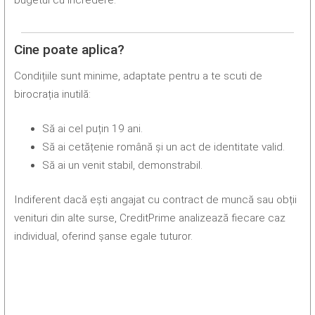
bugetul cu încredere.
Cine poate aplica?
Condițiile sunt minime, adaptate pentru a te scuti de
birocrația inutilă:
Să ai cel puțin 19 ani.
Să ai cetățenie română și un act de identitate valid.
Să ai un venit stabil, demonstrabil.
Indiferent dacă ești angajat cu contract de muncă sau obții
venituri din alte surse, CreditPrime analizează fiecare caz
individual, oferind șanse egale tuturor.