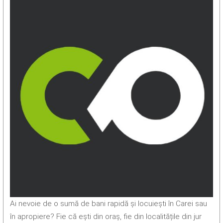
Ai nevoie de o sumă de bani rapidă și locuiești în Carei sau
în apropiere? Fie că ești din oraș, fie din localitățile din jur