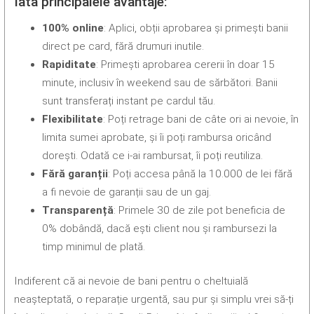
Iată principalele avantaje:
100% online
: Aplici, obții aprobarea și primești banii
direct pe card, fără drumuri inutile.
Rapiditate
: Primești aprobarea cererii în doar 15
minute, inclusiv în weekend sau de sărbători. Banii
sunt transferați instant pe cardul tău.
Flexibilitate
: Poți retrage bani de câte ori ai nevoie, în
limita sumei aprobate, și îi poți rambursa oricând
dorești. Odată ce i-ai rambursat, îi poți reutiliza.
Fără garanții
: Poți accesa până la 10.000 de lei fără
a fi nevoie de garanții sau de un gaj.
Transparență
: Primele 30 de zile pot beneficia de
0% dobândă, dacă ești client nou și rambursezi la
timp minimul de plată.
Indiferent că ai nevoie de bani pentru o cheltuială
neașteptată, o reparație urgentă, sau pur și simplu vrei să-ți