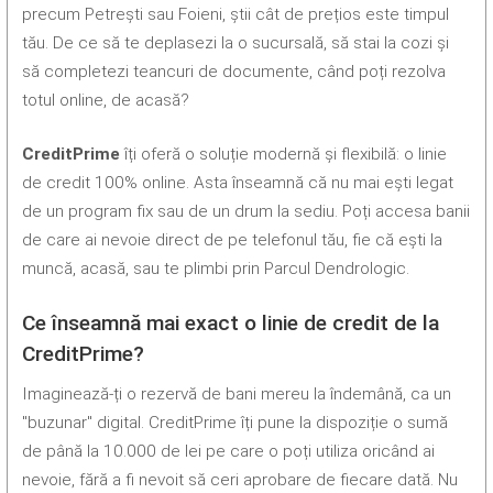
precum Petrești sau Foieni, știi cât de prețios este timpul
tău. De ce să te deplasezi la o sucursală, să stai la cozi și
să completezi teancuri de documente, când poți rezolva
totul online, de acasă?
CreditPrime
îți oferă o soluție modernă și flexibilă: o linie
de credit 100% online. Asta înseamnă că nu mai ești legat
de un program fix sau de un drum la sediu. Poți accesa banii
de care ai nevoie direct de pe telefonul tău, fie că ești la
muncă, acasă, sau te plimbi prin Parcul Dendrologic.
Ce înseamnă mai exact o linie de credit de la
CreditPrime?
Imaginează-ți o rezervă de bani mereu la îndemână, ca un
"buzunar" digital. CreditPrime îți pune la dispoziție o sumă
de până la 10.000 de lei pe care o poți utiliza oricând ai
nevoie, fără a fi nevoit să ceri aprobare de fiecare dată. Nu