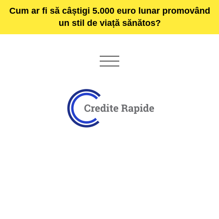
Cum ar fi să câștigi 5.000 euro lunar promovând
un stil de viață sănătos?