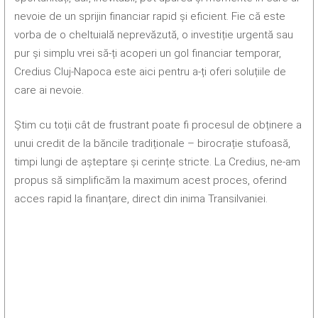
nevoie de un sprijin financiar rapid și eficient. Fie că este
vorba de o cheltuială neprevăzută, o investiție urgentă sau
pur și simplu vrei să-ți acoperi un gol financiar temporar,
Credius Cluj-Napoca este aici pentru a-ți oferi soluțiile de
care ai nevoie.
Știm cu toții cât de frustrant poate fi procesul de obținere a
unui credit de la băncile tradiționale – birocrație stufoasă,
timpi lungi de așteptare și cerințe stricte. La Credius, ne-am
propus să simplificăm la maximum acest proces, oferind
acces rapid la finanțare, direct din inima Transilvaniei.