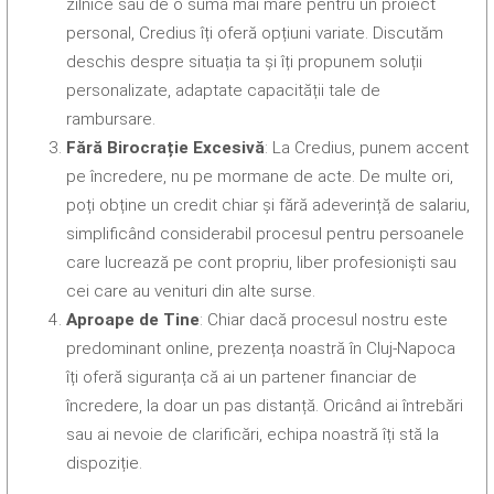
zilnice sau de o sumă mai mare pentru un proiect
personal, Credius îți oferă opțiuni variate. Discutăm
deschis despre situația ta și îți propunem soluții
personalizate, adaptate capacității tale de
rambursare.
Fără Birocrație Excesivă
: La Credius, punem accent
pe încredere, nu pe mormane de acte. De multe ori,
poți obține un credit chiar și fără adeverință de salariu,
simplificând considerabil procesul pentru persoanele
care lucrează pe cont propriu, liber profesioniști sau
cei care au venituri din alte surse.
Aproape de Tine
: Chiar dacă procesul nostru este
predominant online, prezența noastră în Cluj-Napoca
îți oferă siguranța că ai un partener financiar de
încredere, la doar un pas distanță. Oricând ai întrebări
sau ai nevoie de clarificări, echipa noastră îți stă la
dispoziție.