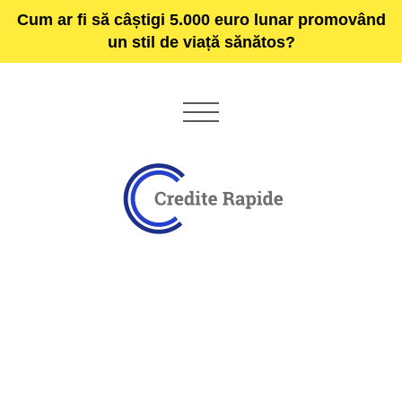
Cum ar fi să câștigi 5.000 euro lunar promovând
un stil de viață sănătos?