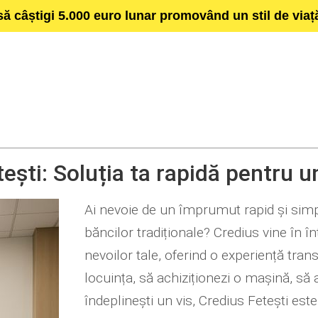
să câștigi 5.000 euro lunar promovând un stil de via
tești: Soluția ta rapidă pentru 
Ai nevoie de un împrumut rapid și simplu
băncilor tradiționale? Credius vine în î
nevoilor tale, oferind o experiență trans
locuința, să achiziționezi o mașină, să 
îndeplinești un vis, Credius Fetești este