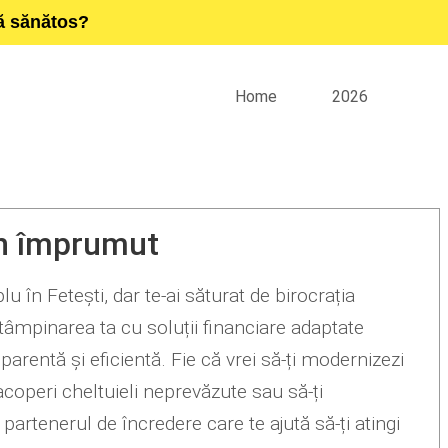
ță sănătos?
Home
2026
un împrumut
 în Fetești, dar te-ai săturat de birocrația
ntâmpinarea ta cu soluții financiare adaptate
parentă și eficientă. Fie că vrei să-ți modernizezi
acoperi cheltuieli neprevăzute sau să-ți
 partenerul de încredere care te ajută să-ți atingi