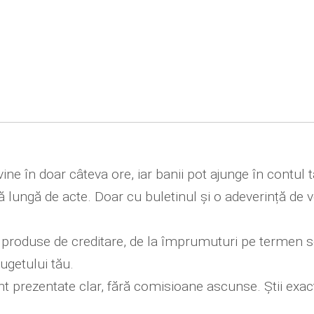
vine în doar câteva ore, iar banii pot ajunge în contul t
stă lungă de acte. Doar cu buletinul și o adeverință de
e produse de creditare, de la împrumuturi pe termen s
ugetului tău.
unt prezentate clar, fără comisioane ascunse. Știi exact 