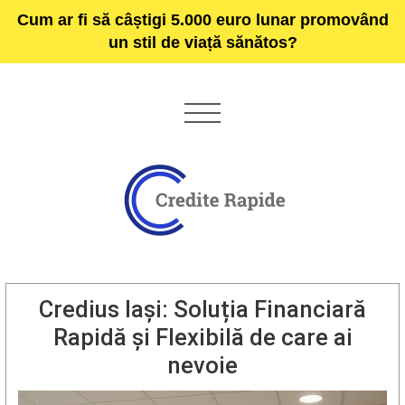
Cum ar fi să câștigi 5.000 euro lunar promovând
un stil de viață sănătos?
Credius Iași: Soluția Financiară
Rapidă și Flexibilă de care ai
nevoie