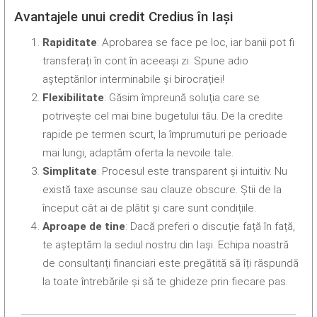
Avantajele unui credit Credius în Iași
Rapiditate
: Aprobarea se face pe loc, iar banii pot fi
transferați în cont în aceeași zi. Spune adio
așteptărilor interminabile și birocrației!
Flexibilitate
: Găsim împreună soluția care se
potrivește cel mai bine bugetului tău. De la credite
rapide pe termen scurt, la împrumuturi pe perioade
mai lungi, adaptăm oferta la nevoile tale.
Simplitate
: Procesul este transparent și intuitiv. Nu
există taxe ascunse sau clauze obscure. Știi de la
început cât ai de plătit și care sunt condițiile.
Aproape de tine
: Dacă preferi o discuție față în față,
te așteptăm la sediul nostru din Iași. Echipa noastră
de consultanți financiari este pregătită să îți răspundă
la toate întrebările și să te ghideze prin fiecare pas.