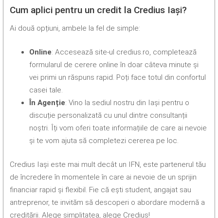
Cum aplici pentru un credit la Credius Iași?
Ai două opțiuni, ambele la fel de simple:
Online
: Accesează site-ul credius.ro, completează
formularul de cerere online în doar câteva minute și
vei primi un răspuns rapid. Poți face totul din confortul
casei tale.
În Agenție
: Vino la sediul nostru din Iași pentru o
discuție personalizată cu unul dintre consultanții
noștri. Îți vom oferi toate informațiile de care ai nevoie
și te vom ajuta să completezi cererea pe loc.
Credius Iași este mai mult decât un IFN, este partenerul tău
de încredere în momentele în care ai nevoie de un sprijin
financiar rapid și flexibil. Fie că ești student, angajat sau
antreprenor, te invităm să descoperi o abordare modernă a
creditării. Alege simplitatea, alege Credius!