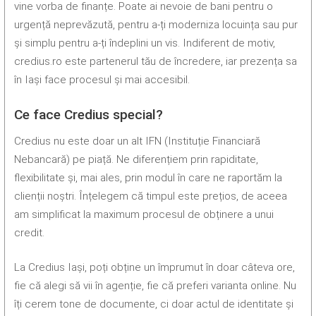
vine vorba de finanțe. Poate ai nevoie de bani pentru o
urgență neprevăzută, pentru a-ți moderniza locuința sau pur
și simplu pentru a-ți îndeplini un vis. Indiferent de motiv,
credius.ro este partenerul tău de încredere, iar prezența sa
în Iași face procesul și mai accesibil.
Ce face Credius special?
Credius nu este doar un alt IFN (Instituție Financiară
Nebancară) pe piață. Ne diferențiem prin rapiditate,
flexibilitate și, mai ales, prin modul în care ne raportăm la
clienții noștri. Înțelegem că timpul este prețios, de aceea
am simplificat la maximum procesul de obținere a unui
credit.
La Credius Iași, poți obține un împrumut în doar câteva ore,
fie că alegi să vii în agenție, fie că preferi varianta online. Nu
îți cerem tone de documente, ci doar actul de identitate și