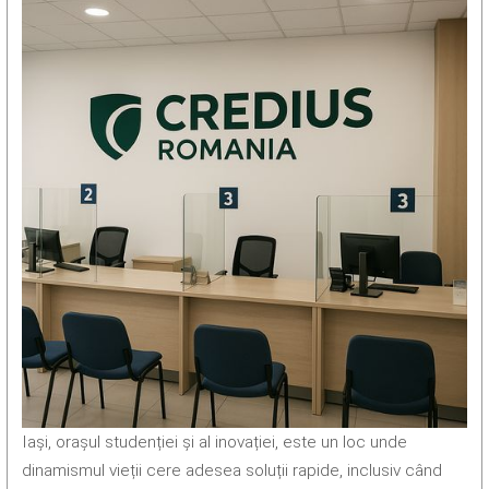
Iași, orașul studenției și al inovației, este un loc unde
dinamismul vieții cere adesea soluții rapide, inclusiv când