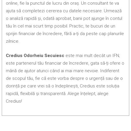
online, fie la punctul de lucru din oraș. Un consultant te va
ajuta să completezi cererea cu datele necesare. Urmează
o analiză rapidă și, odată aprobat, banii pot ajunge în contul
tău în cel mai scurt timp posibil. Practic, te bucuri de un
sprijin financiar de încredere, fără a-ți da peste cap planurile
zilnice.
Credius Odorheiu Secuiesc
este mai mult decât un IFN;
este partenerul tău financiar de încredere, gata să-ți ofere o
mână de ajutor atunci când ai mai mare nevoie. Indiferent
de scopul tău, fie că este vorba despre o urgență sau de o
dorință pe care vrei să o îndeplinești, Credius este soluția
rapidă, flexibilă și transparentă. Alege înțelept, alege
Credius!