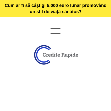
Cum ar fi să câștigi 5.000 euro lunar promovând
un stil de viață sănătos?