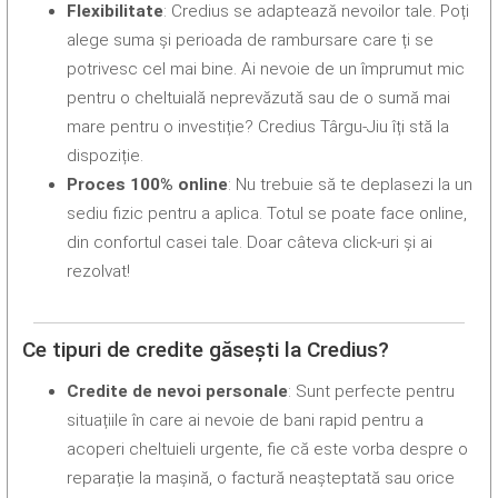
Flexibilitate
: Credius se adaptează nevoilor tale. Poți
alege suma și perioada de rambursare care ți se
potrivesc cel mai bine. Ai nevoie de un împrumut mic
pentru o cheltuială neprevăzută sau de o sumă mai
mare pentru o investiție? Credius Târgu-Jiu îți stă la
dispoziție.
Proces 100% online
: Nu trebuie să te deplasezi la un
sediu fizic pentru a aplica. Totul se poate face online,
din confortul casei tale. Doar câteva click-uri și ai
rezolvat!
Ce tipuri de credite găsești la Credius?
Credite de nevoi personale
: Sunt perfecte pentru
situațiile în care ai nevoie de bani rapid pentru a
acoperi cheltuieli urgente, fie că este vorba despre o
reparație la mașină, o factură neașteptată sau orice