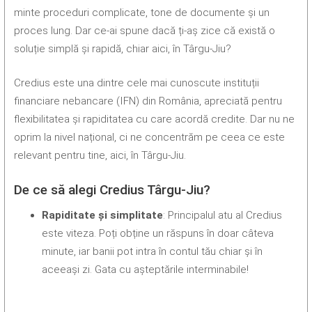
minte proceduri complicate, tone de documente și un
proces lung. Dar ce-ai spune dacă ți-aș zice că există o
soluție simplă și rapidă, chiar aici, în Târgu-Jiu?
Credius este una dintre cele mai cunoscute instituții
financiare nebancare (IFN) din România, apreciată pentru
flexibilitatea și rapiditatea cu care acordă credite. Dar nu ne
oprim la nivel național, ci ne concentrăm pe ceea ce este
relevant pentru tine, aici, în Târgu-Jiu.
De ce să alegi Credius Târgu-Jiu?
Rapiditate și simplitate
: Principalul atu al Credius
este viteza. Poți obține un răspuns în doar câteva
minute, iar banii pot intra în contul tău chiar și în
aceeași zi. Gata cu așteptările interminabile!