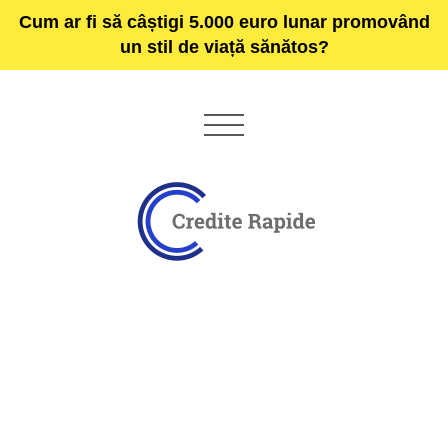
Cum ar fi să câștigi 5.000 euro lunar promovând
un stil de viață sănătos?