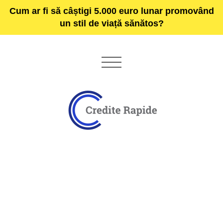
Cum ar fi să câștigi 5.000 euro lunar promovând
un stil de viață sănătos?