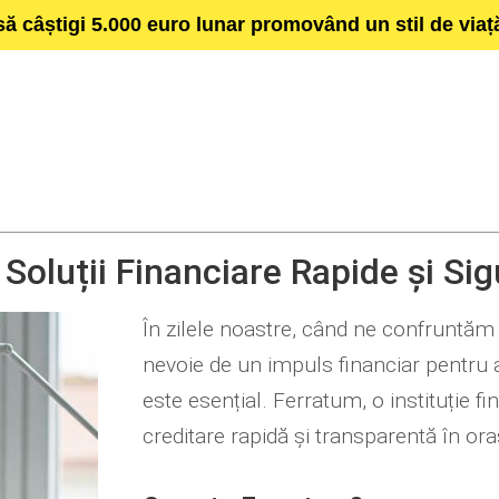
să câștigi 5.000 euro lunar promovând un stil de via
Soluții Financiare Rapide și Sig
În zilele noastre, când ne confruntăm
nevoie de un impuls financiar pentru a
este esențial. Ferratum, o instituție f
creditare rapidă și transparentă în ora