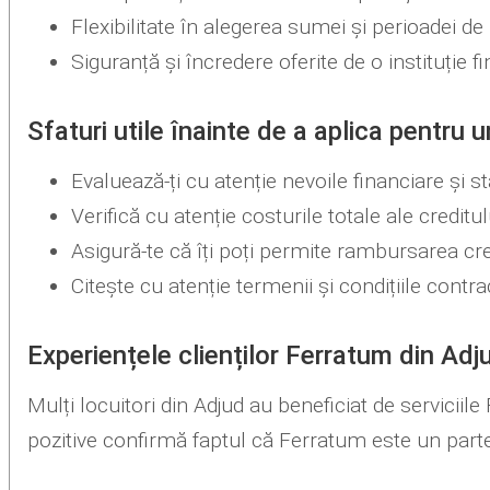
Flexibilitate în alegerea sumei și perioadei d
Siguranță și încredere oferite de o instituție 
Sfaturi utile înainte de a aplica pentru 
Evaluează-ți cu atenție nevoile financiare și 
Verifică cu atenție costurile totale ale credit
Asigură-te că îți poți permite rambursarea cred
Citește cu atenție termenii și condițiile contra
Experiențele clienților Ferratum din Adj
Mulți locuitori din Adjud au beneficiat de serviciil
pozitive confirmă faptul că Ferratum este un parte