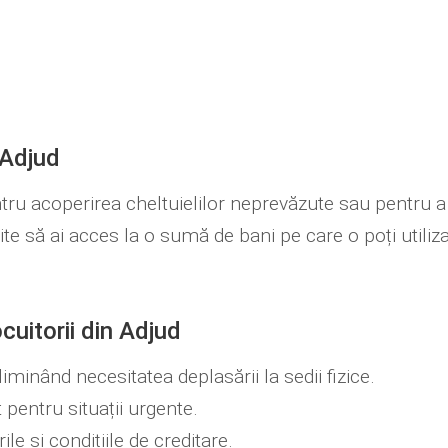
 Adjud
tru acoperirea cheltuielilor neprevăzute sau pentru a
ermite să ai acces la o sumă de bani pe care o poți uti
cuitorii din Adjud
liminând necesitatea deplasării la sedii fizice.
 pentru situații urgente.
le și condițiile de creditare.