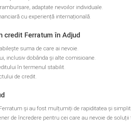
e rambursare, adaptate nevoilor individuale.
financiară cu experiență internațională.
un credit Ferratum în Adjud
stabilește suma de care ai nevoie.
ului, inclusiv dobânda și alte comisioane.
itului în termenul stabilit.
ctului de credit.
ud
e Ferratum și au fost mulțumiți de rapiditatea și simpli
ner de încredere pentru cei care au nevoie de soluții 