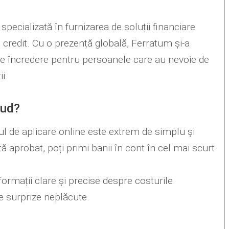
ecializată în furnizarea de soluții financiare
 de credit. Cu o prezență globală, Ferratum și-a
 de încredere pentru persoanele care au nevoie de
i.
jud?
ul de aplicare online este extrem de simplu și
 aprobat, poți primi banii în cont în cel mai scurt
formații clare și precise despre costurile
te surprize neplăcute.