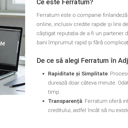
Ce este Ferratum?
Ferratum este o companie finlandeză sp
online, inclusiv credite rapide și linii
câștigat reputația de a fi un partener
bani împrumut rapid și fără complicați
De ce să alegi Ferratum în Ad
Rapiditate și Simplitate
: Proces
durează doar câteva minute. Odată
timp.
Transparență
: Ferratum oferă in
creditului, astfel încât să nu exis