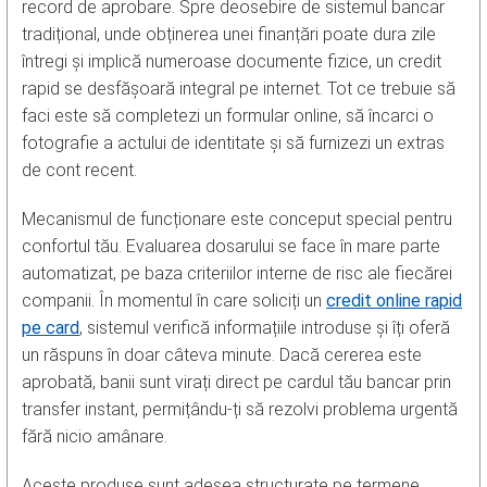
record de aprobare. Spre deosebire de sistemul bancar
tradițional, unde obținerea unei finanțări poate dura zile
întregi și implică numeroase documente fizice, un credit
rapid se desfășoară integral pe internet. Tot ce trebuie să
faci este să completezi un formular online, să încarci o
fotografie a actului de identitate și să furnizezi un extras
de cont recent.
Mecanismul de funcționare este conceput special pentru
confortul tău. Evaluarea dosarului se face în mare parte
automatizat, pe baza criteriilor interne de risc ale fiecărei
companii. În momentul în care soliciți un
credit online rapid
pe card
, sistemul verifică informațiile introduse și îți oferă
un răspuns în doar câteva minute. Dacă cererea este
aprobată, banii sunt virați direct pe cardul tău bancar prin
transfer instant, permițându-ți să rezolvi problema urgentă
fără nicio amânare.
Aceste produse sunt adesea structurate pe termene