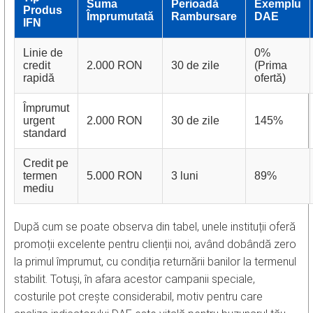
Suma
Perioadă
Exemplu
Produs
Împrumutată
Rambursare
DAE
IFN
Linie de
0%
credit
2.000 RON
30 de zile
(Prima
rapidă
ofertă)
Împrumut
urgent
2.000 RON
30 de zile
145%
standard
Credit pe
termen
5.000 RON
3 luni
89%
mediu
După cum se poate observa din tabel, unele instituții oferă
promoții excelente pentru clienții noi, având dobândă zero
la primul împrumut, cu condiția returnării banilor la termenul
stabilit. Totuși, în afara acestor campanii speciale,
costurile pot crește considerabil, motiv pentru care