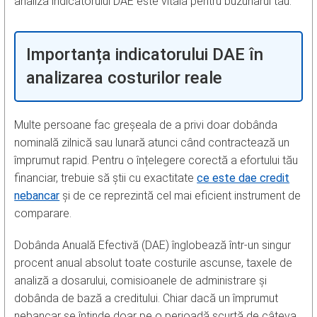
analiza indicatorului DAE este vitală pentru buzunarul tău.
Importanța indicatorului DAE în
analizarea costurilor reale
Multe persoane fac greșeala de a privi doar dobânda
nominală zilnică sau lunară atunci când contractează un
împrumut rapid. Pentru o înțelegere corectă a efortului tău
financiar, trebuie să știi cu exactitate
ce este dae credit
nebancar
și de ce reprezintă cel mai eficient instrument de
comparare.
Dobânda Anuală Efectivă (DAE) înglobează într-un singur
procent anual absolut toate costurile ascunse, taxele de
analiză a dosarului, comisioanele de administrare și
dobânda de bază a creditului. Chiar dacă un împrumut
nebancar se întinde doar pe o perioadă scurtă de câteva