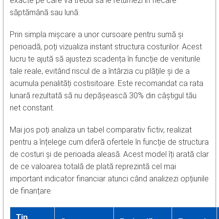
exacte pe care va trebui să le returnezi în fiecare
săptămână sau lună.
Prin simpla mișcare a unor cursoare pentru sumă și
perioadă, poți vizualiza instant structura costurilor. Acest
lucru te ajută să ajustezi scadența în funcție de veniturile
tale reale, evitând riscul de a întârzia cu plățile și de a
acumula penalități costisitoare. Este recomandat ca rata
lunară rezultată să nu depășească 30% din câștigul tău
net constant.
Mai jos poți analiza un tabel comparativ fictiv, realizat
pentru a înțelege cum diferă ofertele în funcție de structura
de costuri și de perioada aleasă. Acest model îți arată clar
de ce valoarea totală de plată reprezintă cel mai
important indicator financiar atunci când analizezi opțiunile
de finanțare.
Tip