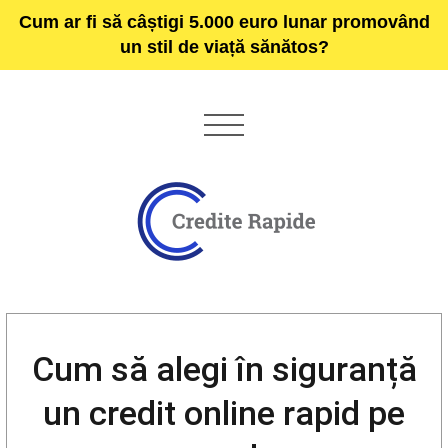
Cum ar fi să câștigi 5.000 euro lunar promovând
un stil de viață sănătos?
Cum să alegi în siguranță
un credit online rapid pe