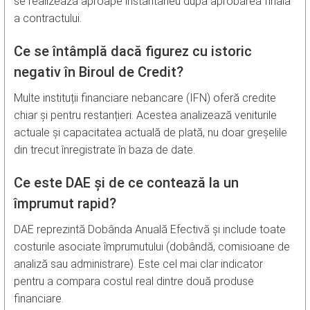
se realizează aproape instantaneu după aprobarea finală
a contractului.
Ce se întâmplă dacă figurez cu istoric
negativ în Biroul de Credit?
Multe instituții financiare nebancare (IFN) oferă credite
chiar și pentru restanțieri. Acestea analizează veniturile
actuale și capacitatea actuală de plată, nu doar greșelile
din trecut înregistrate în baza de date.
Ce este DAE și de ce contează la un
împrumut rapid?
DAE reprezintă Dobânda Anuală Efectivă și include toate
costurile asociate împrumutului (dobândă, comisioane de
analiză sau administrare). Este cel mai clar indicator
pentru a compara costul real dintre două produse
financiare.