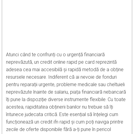
Atunci când te confrunți cu o urgență financiară
neprevăzută, un credit online rapid pe card reprezintă
adesea cea mai accesibilă și rapidă metodă de a obține
resursele necesare. Indiferent că ai nevoie de fonduri
pentru reparații urgente, probleme medicale sau cheltuieli
neprevăzute înainte de salariu, piața financiară nebancară
îți pune la dispoziție diverse instrumente flexibile. Cu toate
acestea, rapiditatea obținerii banilor nu trebuie să îți
întunece judecata critică. Este esențial să înțelegi cum
funcționează un credit ifn rapid și cum poți naviga printre
zecile de oferte disponibile fără a-ți pune în pericol