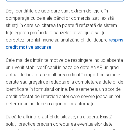
Deși condițiile de acordare sunt extrem de lejere în
comparație cu cele ale băncilor comercializați, există
situații în care solicitarea ta poate fi refuzată de sistem.
Înțelegerea profundă a cauzelor te va ajuta să îți
corectezi profilul financiar, analizând ghidul despre
respins
credit motive ascunse
.
Cele mai des întâlnite motive de respingere includ absența
unui venit stabil verificabil în baza de date ANAF, un grad
actual de îndatorare mult prea ridicat în raport cu sumele
cerute sau greșeli de redactare la completarea datelor de
identificare în formularul online. De asemenea, un scor de
credit afectat de întârzieri anterioare severe joacă un rol
determinant în decizia algoritmilor automați.
Dacă te afli într-o astfel de situație, nu dispera. Există
soluții practice precum corectarea eventualelor date