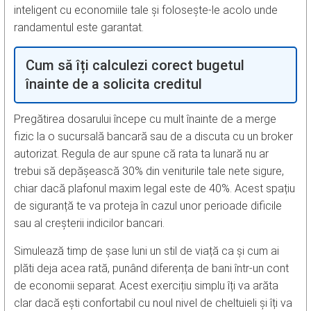
inteligent cu economiile tale și folosește-le acolo unde
randamentul este garantat.
Cum să îți calculezi corect bugetul
înainte de a solicita creditul
Pregătirea dosarului începe cu mult înainte de a merge
fizic la o sucursală bancară sau de a discuta cu un broker
autorizat. Regula de aur spune că rata ta lunară nu ar
trebui să depășească 30% din veniturile tale nete sigure,
chiar dacă plafonul maxim legal este de 40%. Acest spațiu
de siguranță te va proteja în cazul unor perioade dificile
sau al creșterii indicilor bancari.
Simulează timp de șase luni un stil de viață ca și cum ai
plăti deja acea rată, punând diferența de bani într-un cont
de economii separat. Acest exercițiu simplu îți va arăta
clar dacă ești confortabil cu noul nivel de cheltuieli și îți va