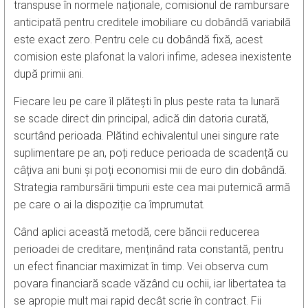
transpuse în normele naționale, comisionul de rambursare
anticipată pentru creditele imobiliare cu dobândă variabilă
este exact zero. Pentru cele cu dobândă fixă, acest
comision este plafonat la valori infime, adesea inexistente
după primii ani.
Fiecare leu pe care îl plătești în plus peste rata ta lunară
se scade direct din principal, adică din datoria curată,
scurtând perioada. Plătind echivalentul unei singure rate
suplimentare pe an, poți reduce perioada de scadență cu
câțiva ani buni și poți economisi mii de euro din dobândă.
Strategia rambursării timpurii este cea mai puternică armă
pe care o ai la dispoziție ca împrumutat.
Când aplici această metodă, cere băncii reducerea
perioadei de creditare, menținând rata constantă, pentru
un efect financiar maximizat în timp. Vei observa cum
povara financiară scade văzând cu ochii, iar libertatea ta
se apropie mult mai rapid decât scrie în contract. Fii