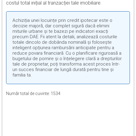
costul total inițial al tranzacției tale imobiliare.
Achiziția unei locuințe prin credit ipotecar este o
decizie majoră, dar complet sigură dacă elimini
miturile urbane și te bazezi pe indicatori exacți
precum DAE. Fii atent la detalii, analizează costurile
totale dincolo de dobânda nominală și folosește
inteligent opțiunea rambursării anticipate pentru a
reduce povara financiară. Cu o planificare riguroasă a
bugetului de pornire și o înțelegere clară a drepturilor
tale de proprietar, poți transforma acest proces într-
un succes financiar de lungă durată pentru tine și
familia ta.
Număr total de cuvinte: 1534