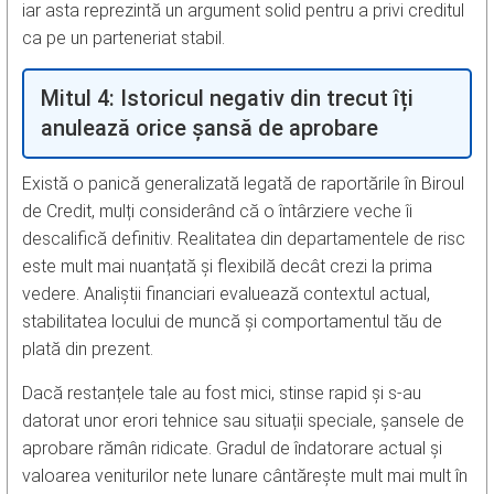
iar asta reprezintă un argument solid pentru a privi creditul
ca pe un parteneriat stabil.
Mitul 4: Istoricul negativ din trecut îți
anulează orice șansă de aprobare
Există o panică generalizată legată de raportările în Biroul
de Credit, mulți considerând că o întârziere veche îi
descalifică definitiv. Realitatea din departamentele de risc
este mult mai nuanțată și flexibilă decât crezi la prima
vedere. Analiștii financiari evaluează contextul actual,
stabilitatea locului de muncă și comportamentul tău de
plată din prezent.
Dacă restanțele tale au fost mici, stinse rapid și s-au
datorat unor erori tehnice sau situații speciale, șansele de
aprobare rămân ridicate. Gradul de îndatorare actual și
valoarea veniturilor nete lunare cântărește mult mai mult în