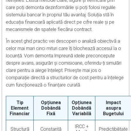
neînțeles. Există metode clare, sigure și verificate prin
care poți demonta dezinformările și poți folosi regulile
sistemului bancar în propriul tău avantaj. Soluția stă în
educația financiară aplicată direct pe cifre reale și pe
mecanismele din spatele fiecărui contract.
În acest ghid practic vei descoperi o analiză obiectivă a
celor mai mari cinci mituri care îți blochează accesul la o
locuință. Vom demonta împreună ideile preconcepute
despre avans, asigurări și comisioane, oferindu-ți simulări
clare pentru a alege înțelept. Privește mai jos o
comparație directă a structurilor de cost pentru a înțelege
cum funcționează o finanțare curată.
Tip
Opțiunea
Opțiunea
Impact
Element
Dobândă
Dobândă
asupra
Financiar
Fixă
Variabilă
Bugetului
IRCC +
Structură
Constantă
Predictibilitate