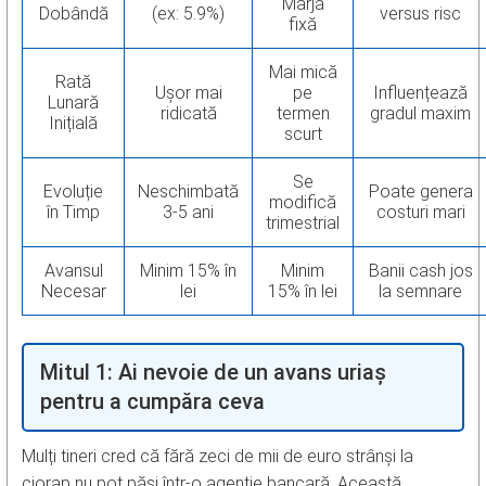
Marjă
Dobândă
(ex: 5.9%)
versus risc
fixă
Mai mică
Rată
Ușor mai
pe
Influențează
Lunară
ridicată
termen
gradul maxim
Inițială
scurt
Se
Evoluție
Neschimbată
Poate genera
modifică
în Timp
3-5 ani
costuri mari
trimestrial
Avansul
Minim 15% în
Minim
Banii cash jos
Necesar
lei
15% în lei
la semnare
Mitul 1: Ai nevoie de un avans uriaș
pentru a cumpăra ceva
Mulți tineri cred că fără zeci de mii de euro strânși la
ciorap nu pot păși într-o agenție bancară. Această