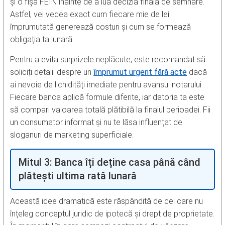
și o fișă FEIN înainte de a lua decizia finală de semnare.
Astfel, vei vedea exact cum fiecare mie de lei
împrumutată generează costuri și cum se formează
obligația ta lunară.
Pentru a evita surprizele neplăcute, este recomandat să
soliciți detalii despre un
împrumut urgent fără acte
dacă
ai nevoie de lichidități imediate pentru avansul notarului.
Fiecare banca aplică formule diferite, iar datoria ta este
să compari valoarea totală plătibilă la finalul perioadei. Fii
un consumator informat și nu te lăsa influențat de
sloganuri de marketing superficiale.
Mitul 3: Banca îți deține casa până când
plătești ultima rată lunară
Această idee dramatică este răspândită de cei care nu
înțeleg conceptul juridic de ipotecă și drept de proprietate.