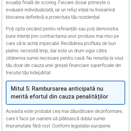
ecuația finală de scoring. Fiecare dosar primește o
evaluare individualizată, iar un refuz inițial nu înseamnă
blocarea definitivă a proiectului tău rezidențial.
Poți opta oricând pentru refinanțări sau poți demonstra
bune intenții prin contractarea unor produse mai mici pe
care să le achiți impecabil. Reclădirea profilului de bun
platnic necesită timp, dar este un drum sigur către
obținerea sumei necesare pentru casă. Nu renunța la visul
tău doar din cauza unei greșeli financiare superficiale din
trecutul tău îndepărtat.
Mitul 5: Rambursarea anticipată nu
merită efortul din cauza penalităților
Aceasta este probabil cea mai dăunătoare dezinformare,
care îi face pe oameni să plătească dublul sumei
împrumutate fără rost. Conform legislației europene