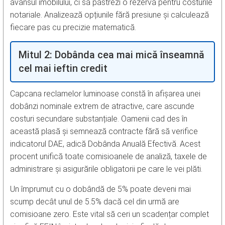
avansul imobilului, ci să păstrezi o rezervă pentru costurile
notariale. Analizează opțiunile fără presiune și calculează
fiecare pas cu precizie matematică.
Mitul 2: Dobânda cea mai mică înseamnă
cel mai ieftin credit
Capcana reclamelor luminoase constă în afișarea unei
dobânzi nominale extrem de atractive, care ascunde
costuri secundare substanțiale. Oamenii cad des în
această plasă și semnează contracte fără să verifice
indicatorul DAE, adică Dobânda Anuală Efectivă. Acest
procent unifică toate comisioanele de analiză, taxele de
administrare și asigurările obligatorii pe care le vei plăti.
Un împrumut cu o dobândă de 5% poate deveni mai
scump decât unul de 5.5% dacă cel din urmă are
comisioane zero. Este vital să ceri un scadențar complet