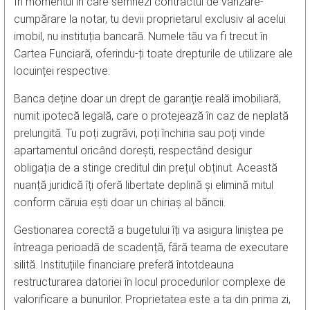
În momentul în care semnezi contractul de vânzare-
cumpărare la notar, tu devii proprietarul exclusiv al acelui
imobil, nu instituția bancară. Numele tău va fi trecut în
Cartea Funciară, oferindu-ți toate drepturile de utilizare ale
locuinței respective.
Banca deține doar un drept de garanție reală imobiliară,
numit ipotecă legală, care o protejează în caz de neplată
prelungită. Tu poți zugrăvi, poți închiria sau poți vinde
apartamentul oricând dorești, respectând desigur
obligația de a stinge creditul din prețul obținut. Această
nuanță juridică îți oferă libertate deplină și elimină mitul
conform căruia ești doar un chiriaș al băncii.
Gestionarea corectă a bugetului îți va asigura liniștea pe
întreaga perioadă de scadență, fără teama de executare
silită. Instituțiile financiare preferă întotdeauna
restructurarea datoriei în locul procedurilor complexe de
valorificare a bunurilor. Proprietatea este a ta din prima zi,