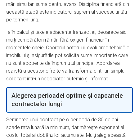
mări simultan suma pentru avans. Disciplina financiară din
această etapă este indicatorul suprem al succesului tău
pe termen lung.
Ia în calcul și taxele adiacente tranzacției, deoarece aici
mulți cumpărători rămân fără oxigen financiar în
momentele cheie. Onorariul notarului, evaluarea tehnică a
imobilului și asigurările pot solicita sume importante care
nu sunt acoperite de împrumutul principal. Abordarea
realistă a acestor cifre te va transforma dintr-un simplu
solicitant într-un negociator puternic și informat.
Alegerea perioadei optime și capcanele
contractelor lungi
Semnarea unui contract pe o perioadă de 30 de ani
scade rata lunară la minimum, dar mărește exponențial
costul total al dobânzilor acumulate. Mulți aleg această