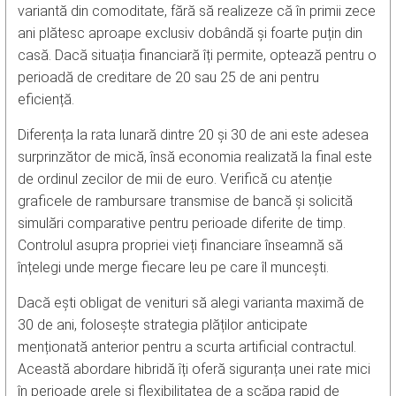
variantă din comoditate, fără să realizeze că în primii zece
ani plătesc aproape exclusiv dobândă și foarte puțin din
casă. Dacă situația financiară îți permite, optează pentru o
perioadă de creditare de 20 sau 25 de ani pentru
eficiență.
Diferența la rata lunară dintre 20 și 30 de ani este adesea
surprinzător de mică, însă economia realizată la final este
de ordinul zecilor de mii de euro. Verifică cu atenție
graficele de rambursare transmise de bancă și solicită
simulări comparative pentru perioade diferite de timp.
Controlul asupra propriei vieți financiare înseamnă să
înțelegi unde merge fiecare leu pe care îl muncești.
Dacă ești obligat de venituri să alegi varianta maximă de
30 de ani, folosește strategia plăților anticipate
menționată anterior pentru a scurta artificial contractul.
Această abordare hibridă îți oferă siguranța unei rate mici
în perioade grele și flexibilitatea de a scăpa rapid de