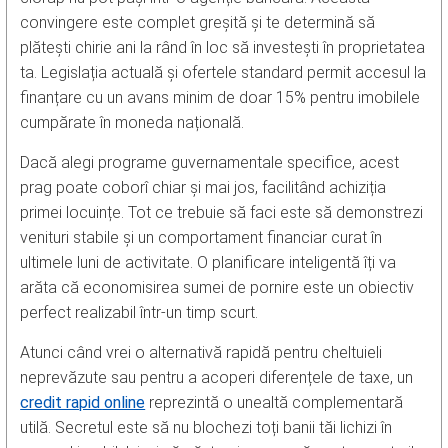
convingere este complet greșită și te determină să
plătești chirie ani la rând în loc să investești în proprietatea
ta. Legislația actuală și ofertele standard permit accesul la
finanțare cu un avans minim de doar 15% pentru imobilele
cumpărate în moneda națională.
Dacă alegi programe guvernamentale specifice, acest
prag poate coborî chiar și mai jos, facilitând achiziția
primei locuințe. Tot ce trebuie să faci este să demonstrezi
venituri stabile și un comportament financiar curat în
ultimele luni de activitate. O planificare inteligentă îți va
arăta că economisirea sumei de pornire este un obiectiv
perfect realizabil într-un timp scurt.
Atunci când vrei o alternativă rapidă pentru cheltuieli
neprevăzute sau pentru a acoperi diferențele de taxe, un
credit rapid online
reprezintă o unealtă complementară
utilă. Secretul este să nu blochezi toți banii tăi lichizi în