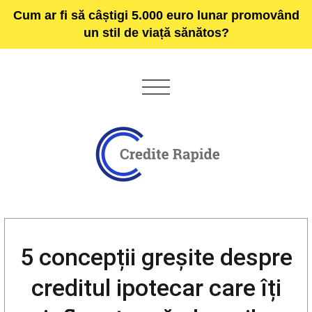
Cum ar fi să câștigi 5.000 euro lunar promovând
un stil de viață sănătos?
5 concepții greșite despre
creditul ipotecar care îți