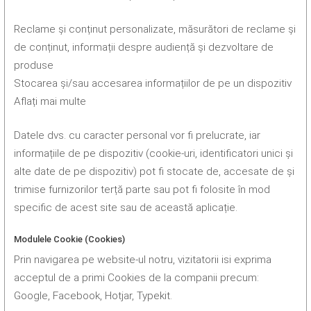
Reclame și conținut personalizate, măsurători de reclame și
de conținut, informații despre audiență și dezvoltare de
produse
Stocarea și/sau accesarea informațiilor de pe un dispozitiv
Aflați mai multe
Datele dvs. cu caracter personal vor fi prelucrate, iar
informațiile de pe dispozitiv (cookie-uri, identificatori unici și
alte date de pe dispozitiv) pot fi stocate de, accesate de și
trimise furnizorilor terță parte sau pot fi folosite în mod
specific de acest site sau de această aplicație.
Modulele Cookie (Cookies)
Prin navigarea pe website-ul notru, vizitatorii isi exprima
acceptul de a primi Cookies de la companii precum:
Google, Facebook, Hotjar, Typekit.