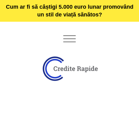
Cum ar fi să câștigi 5.000 euro lunar promovând
un stil de viață sănătos?