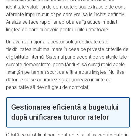
identitate valabil și de contractele sau extrasele de cont
aferente împrumuturilor pe care vrei să le închizi definitiv.
Analiza se face rapid, iar aprobarea îți aduce imediat
liniștea de care ai nevoie pentru lunile următoare.
Un avantaj major al acestor soluții dedicate este
flexibilitatea mult mai mare în ceea ce privește criteriile de
eligibilitate internă. Sistemul pune accent pe veniturile tale
curente demonstrate, permițându-ți să cureți rapid acele
finanțări pe termen scurt care îți afectau liniștea. Nu lăsa
datoriile să se acumuleze și acționează înainte ca
penalitățile să devină greu de controlat.
Gestionarea eficientă a bugetului
după unificarea tuturor ratelor
Odată ce ai obținut noul contract și ai stins vechile datorii,