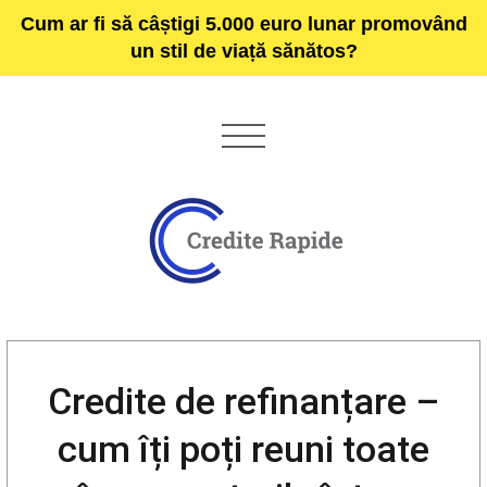
Cum ar fi să câștigi 5.000 euro lunar promovând
un stil de viață sănătos?
Credite de refinanțare –
cum îți poți reuni toate