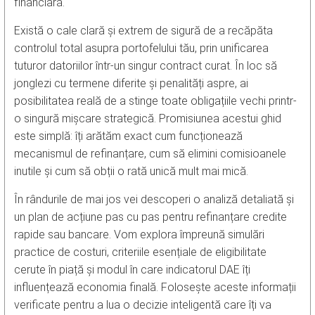
financiară.
Există o cale clară și extrem de sigură de a recăpăta
controlul total asupra portofelului tău, prin unificarea
tuturor datoriilor într-un singur contract curat. În loc să
jonglezi cu termene diferite și penalități aspre, ai
posibilitatea reală de a stinge toate obligațiile vechi printr-
o singură mișcare strategică. Promisiunea acestui ghid
este simplă: îți arătăm exact cum funcționează
mecanismul de refinanțare, cum să elimini comisioanele
inutile și cum să obții o rată unică mult mai mică.
În rândurile de mai jos vei descoperi o analiză detaliată și
un plan de acțiune pas cu pas pentru refinanțare credite
rapide sau bancare. Vom explora împreună simulări
practice de costuri, criteriile esențiale de eligibilitate
cerute în piață și modul în care indicatorul DAE îți
influențează economia finală. Folosește aceste informații
verificate pentru a lua o decizie inteligentă care îți va