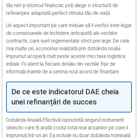
tău net și istoricul financiar, poți alege o structură de
refinanțare adaptată perfect ritmului tău de viață.
Un aspect important pe care trebuie să îl verifici este legat
de comisioanele de închidere anticipată ale vechilor
contracte, care sunt reglementate strict prin lege. De cele
mai multe ori, economia realizată prin dobânda noului
împrumut acoperă mult peste aceste mici taxe logistice
inițiale. Fii atent la fiecare detaliu din vechile fișe de
informații înainte de a semna noul acord de finanțare.
De ce este indicatorul DAE cheia
unei refinanțări de succes
Dobânda Anuală Efectivă reprezintă singurul instrument
obiectiv care îți arată costul total real al banilor pe care îi
împrumuți într-un an. Ea include nu doar dobânda nominală