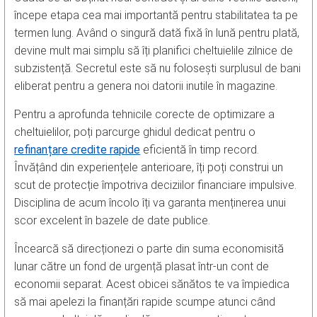
începe etapa cea mai importantă pentru stabilitatea ta pe
termen lung. Având o singură dată fixă în lună pentru plată,
devine mult mai simplu să îți planifici cheltuielile zilnice de
subzistență. Secretul este să nu folosești surplusul de bani
eliberat pentru a genera noi datorii inutile în magazine.
Pentru a aprofunda tehnicile corecte de optimizare a
cheltuielilor, poți parcurge ghidul dedicat pentru o
refinanțare credite rapide
eficientă în timp record.
Învățând din experiențele anterioare, îți poți construi un
scut de protecție împotriva deciziilor financiare impulsive.
Disciplina de acum încolo îți va garanta menținerea unui
scor excelent în bazele de date publice.
Încearcă să direcționezi o parte din suma economisită
lunar către un fond de urgență plasat într-un cont de
economii separat. Acest obicei sănătos te va împiedica
să mai apelezi la finanțări rapide scumpe atunci când