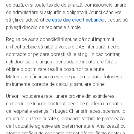
de bază, ci și toate taxele de analiză, comisioanele lunare
de administrare și asigurările obligatorii. Atunci când vrei
să știi cu adevărat
ce este dae credit nebancar
, trebuie să
privești dincolo de reclamele simple.
Regula de aur a consolidării spune că noul împrumut
unificat trebuie să aibă o valoare DAE inferioară mediei
contractelor pe care dorești să le stingi. În caz contrar,
riști doar să prelungești perioada de îndatorare fără a
obține o optimizare reală a costurilor tale brute.
Matematica financiară este de partea ta dacă folosești
instrumente corecte de calcul și simulare online.
Uneori, reducerea ratei lunare provine din extinderea
numărului de luni de contract, ceea ce îți oferă un spațiu
de respirație esențial în buget. Chiar și în acest scenariu, o
structură cu taxe curate și dobândă stabilă te protejează
de fluctuațiile agresive ale pieței monetare. Analizează cu
atenție graficul de scadență atașat ofertei finale pentru a