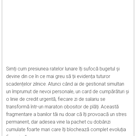
Simți cum presiunea ratelor lunare îți sufocă bugetul și
devine din ce în ce mai greu să ții evidența tuturor
scadențelor zilnice. Atunci când ai de gestionat simultan
un împrumut de nevoi personale, un card de cumpărături și
o linie de credit urgentă, fiecare zi de salariu se
transformă într-un maraton obositor de plăți. Această
fragmentare a banilor tăi nu doar că îți provoacă un stres
permanent, dar adesea vine la pachet cu dobânzi
cumulate foarte mari care îți blochează complet evoluția