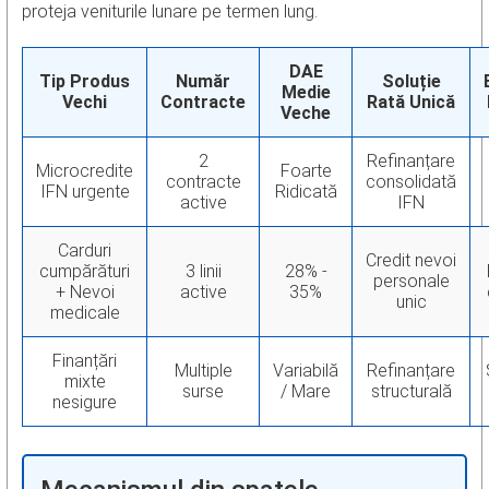
proteja veniturile lunare pe termen lung.
DAE
Tip Produs
Număr
Soluție
Medie
Vechi
Contracte
Rată Unică
Veche
2
Refinanțare
Microcredite
Foarte
contracte
consolidată
IFN urgente
Ridicată
active
IFN
Carduri
Credit nevoi
cumpărături
3 linii
28% -
personale
+ Nevoi
active
35%
unic
medicale
Finanțări
Multiple
Variabilă
Refinanțare
mixte
surse
/ Mare
structurală
nesigure