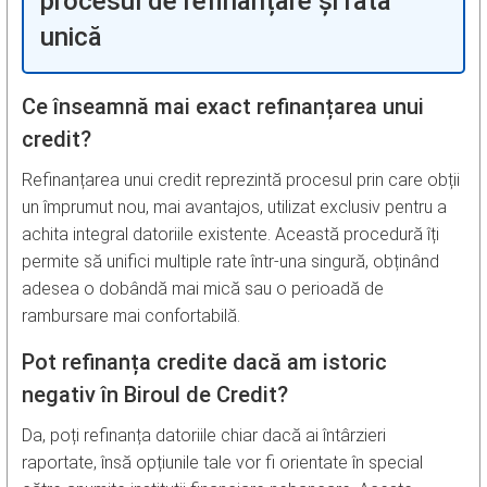
procesul de refinanțare și rata
unică
Ce înseamnă mai exact refinanțarea unui
credit?
Refinanțarea unui credit reprezintă procesul prin care obții
un împrumut nou, mai avantajos, utilizat exclusiv pentru a
achita integral datoriile existente. Această procedură îți
permite să unifici multiple rate într-una singură, obținând
adesea o dobândă mai mică sau o perioadă de
rambursare mai confortabilă.
Pot refinanța credite dacă am istoric
negativ în Biroul de Credit?
Da, poți refinanța datoriile chiar dacă ai întârzieri
raportate, însă opțiunile tale vor fi orientate în special