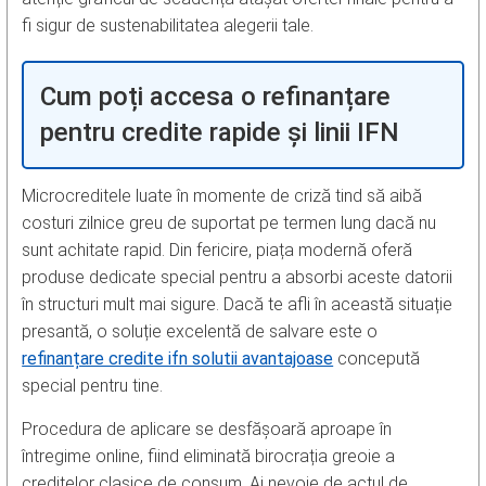
fi sigur de sustenabilitatea alegerii tale.
Cum poți accesa o refinanțare
pentru credite rapide și linii IFN
Microcreditele luate în momente de criză tind să aibă
costuri zilnice greu de suportat pe termen lung dacă nu
sunt achitate rapid. Din fericire, piața modernă oferă
produse dedicate special pentru a absorbi aceste datorii
în structuri mult mai sigure. Dacă te afli în această situație
presantă, o soluție excelentă de salvare este o
refinanțare credite ifn solutii avantajoase
concepută
special pentru tine.
Procedura de aplicare se desfășoară aproape în
întregime online, fiind eliminată birocrația greoie a
creditelor clasice de consum. Ai nevoie de actul de