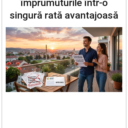
împrumuturile într-o
singură rată avantajoasă