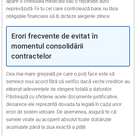
apare o cheltuială medicală sau o reparație auto
neprevăzută. Fii tu cel care controlează banii, nu lăsa
obligațiile financiare să îți dicteze alegerile zilnice.
Erori frecvente de evitat în
momentul consolidării
contractelor
Cea mai mare greșeală pe care o poți face este să
semnezi noul acord fără să verifici dacă vechii creditori au
eliberat adeverințele de stingere totală a datoriilor.
Păstrează cu sfințenie acele documente justificative,
deoarece ele reprezintă dovada ta legală în cazul unor
erori de sistem viitoare. De asemenea, asigură-te că
sumele virate au acoperit absolut toate dobânzile
acumulate până la ziua exactă a plății.