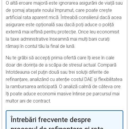
O altă eroare majoră este ignorarea asigurării de viață sau
de șomaj atașate noului împrumut, care poate crește
artificial rata aparent mică. Întreabă consilierul dacă acea
asigurare este opțională sau dacă poți aduce o poliță
externă mai ieftină pentru protecție. Orice leu economisit
la taxe administrative înseamnă mai mulți bani curați
rămași în contul tău la final de lună.
Nu te grăbi să accepți prima ofertă care îți iese în cale
doar din dorința de a scăpa de stresul actual. Compară
întotdeauna cel puțin două sau trei soluții diferite de
refinanțare, analizând cu atenție costul DAE și flexibilitatea
la rambursarea anticipată. O analiză calmă de câteva ore
îți poate aduce economii masive întinse pe parcursul mai
multor ani de contract.
Întrebări frecvente despre