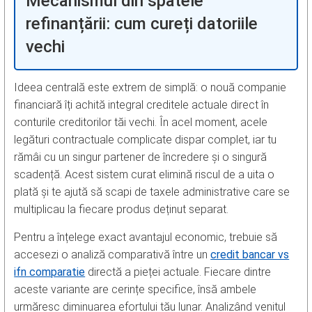
Mecanismul din spatele
refinanțării: cum cureți datoriile
vechi
Ideea centrală este extrem de simplă: o nouă companie
financiară îți achită integral creditele actuale direct în
conturile creditorilor tăi vechi. În acel moment, acele
legături contractuale complicate dispar complet, iar tu
rămâi cu un singur partener de încredere și o singură
scadență. Acest sistem curat elimină riscul de a uita o
plată și te ajută să scapi de taxele administrative care se
multiplicau la fiecare produs deținut separat.
Pentru a înțelege exact avantajul economic, trebuie să
accesezi o analiză comparativă între un
credit bancar vs
ifn comparatie
directă a pieței actuale. Fiecare dintre
aceste variante are cerințe specifice, însă ambele
urmăresc diminuarea efortului tău lunar. Analizând venitul