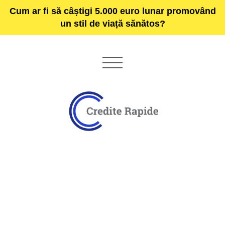
Cum ar fi să câștigi 5.000 euro lunar promovând
un stil de viață sănătos?