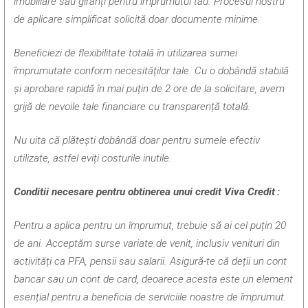
imobiliare sau giranți pentru împrumutul tău. Procesul nostru
de aplicare simplificat solicită doar documente minime.
Beneficiezi de flexibilitate totală în utilizarea sumei
împrumutate conform necesităților tale. Cu o dobândă stabilă
și aprobare rapidă în mai puțin de 2 ore de la solicitare, avem
grijă de nevoile tale financiare cu transparență totală.
Nu uita că plătești dobândă doar pentru sumele efectiv
utilizate, astfel eviți costurile inutile.
Conditii necesare pentru obtinerea unui credit Viva Credit
:
:
Pentru a aplica pentru un împrumut, trebuie să ai cel puțin 20
de ani. Acceptăm surse variate de venit, inclusiv venituri din
activități ca PFA, pensii sau salarii. Asigură-te că deții un cont
bancar sau un cont de card, deoarece acesta este un element
esențial pentru a beneficia de serviciile noastre de împrumut.