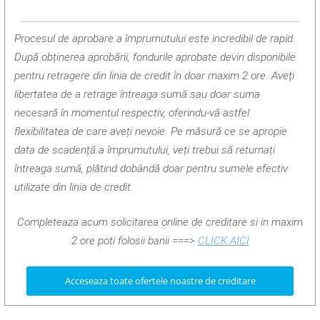
Procesul de aprobare a împrumutului este incredibil de rapid.
După obținerea aprobării, fondurile aprobate devin disponibile
pentru retragere din linia de credit în doar maxim 2 ore. Aveți
libertatea de a retrage întreaga sumă sau doar suma
necesară în momentul respectiv, oferindu-vă astfel
flexibilitatea de care aveți nevoie. Pe măsură ce se apropie
data de scadență a împrumutului, veți trebui să returnați
întreaga sumă, plătind dobândă doar pentru sumele efectiv
utilizate din linia de credit.
Completeaza acum solicitarea online de creditare si in maxim
2 ore poti folosii banii ===>
CLICK AICI
Acceseaza toate ofertele noastre de creditare