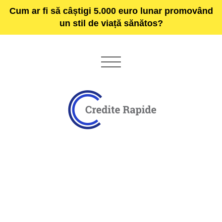
Cum ar fi să câștigi 5.000 euro lunar promovând
un stil de viață sănătos?