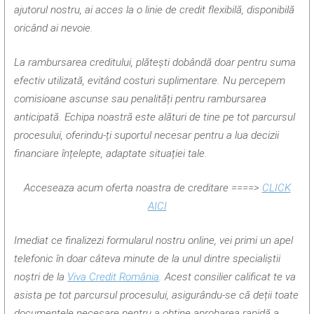
ajutorul nostru, ai acces la o linie de credit flexibilă, disponibilă
oricând ai nevoie.
La rambursarea creditului, plătești dobândă doar pentru suma
efectiv utilizată, evitând costuri suplimentare. Nu percepem
comisioane ascunse sau penalități pentru rambursarea
anticipată. Echipa noastră este alături de tine pe tot parcursul
procesului, oferindu-ți suportul necesar pentru a lua decizii
financiare înțelepte, adaptate situației tale.
Acceseaza acum oferta noastra de creditare ====>
CLICK
AICI
Imediat ce finalizezi formularul nostru online, vei primi un apel
telefonic în doar câteva minute de la unul dintre specialiștii
noștri de la
Viva Credit România
. Acest consilier calificat te va
asista pe tot parcursul procesului, asigurându-se că deții toate
documentele necesare pentru a obține aprobarea rapidă a