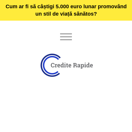
Cum ar fi să câștigi 5.000 euro lunar promovând
un stil de viață sănătos?