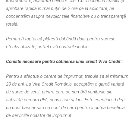
împrumutate, adaptată nevoilor tale. Cu o dobândă stabilă și
aprobare rapidă în mai puțin de 2 ore de la solicitare, ne
concentrăm asupra nevoilor tale financiare cu o transparență
totală.
Remarcă faptul că plătești dobândă doar pentru sumele
efectiv utilizate, astfel eviți costurile inutile.
Conditii necesare pentru obtinerea unui credit Viva Credit
:
:
Pentru a efectua o cerere de împrumut, trebuie să ai minimum
20 de ani. La Viva Credit România, acceptăm o gamă variată
de surse de venit, printre care se numără veniturile din
activități precum PFA, pensii sau salarii. Este esențial să deții
un cont bancar sau un cont de card pentru a putea beneficia
de serviciile noastre de împrumut.