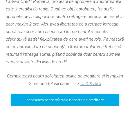
La Viva Credit România, procesul de aprobare a împrumutului
este incredibil de rapid. După ce obții aprobarea, fondurile
aprobate devin disponibile pentru retragere din linia de credit în
doar maxim 2 ore. Aici, aveți libertatea de a retrage întreaga
sumă sau doar suma necesară în momentul respectiv,
oferindu-vă astfel flexibilitatea de care aveți nevoie. Pe măsură
ce se apropie data de scadență a împrumutului, veți trebui să
returnați întreaga sumă, plătind dobândă doar pentru sumele
efectiv utilizate din linia de credit.
Completeaza acum solicitarea online de creditare si in maxim
2 ore poti folosii banii ===>
CLICK AICI
Acceseaza toate ofertele noastre de creditare