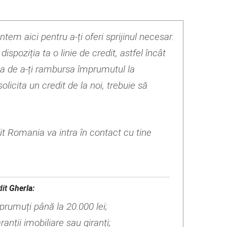
ntem aici pentru a-ți oferi sprijinul necesar.
spoziția ta o linie de credit, astfel încât
tea de a-ți rambursa împrumutul la
licita un credit de la noi, trebuie să
it Romania va intra în contact cu tine
dit
Gherla
:
mprumuți până la 20.000 lei;
anții imobiliare sau giranți;