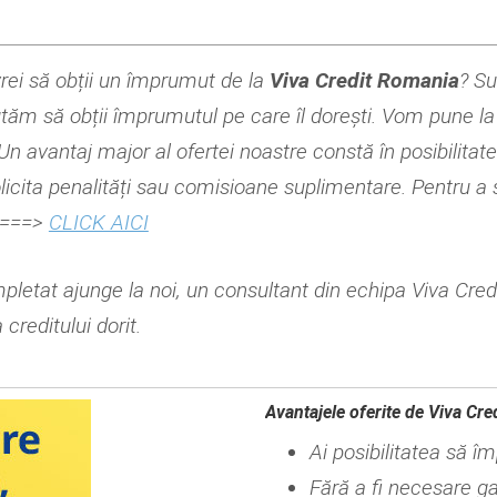
vrei să obții un împrumut de la
Viva Credit Romania
? Su
utăm să obții împrumutul pe care îl dorești. Vom pune la di
 Un avantaj major al ofertei noastre constă în posibilita
licita penalități sau comisioane suplimentare. Pentru a so
l.===>
CLICK AICI
pletat ajunge la noi, un consultant din echipa Viva Cred
 creditului dorit.
Avantajele oferite de Viva Cre
Ai posibilitatea să î
Fără a fi necesare gar