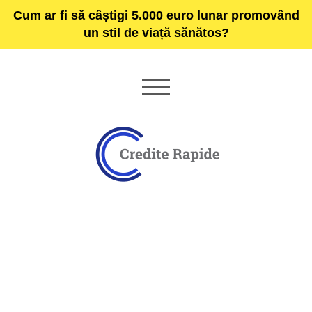
Cum ar fi să câștigi 5.000 euro lunar promovând
un stil de viață sănătos?