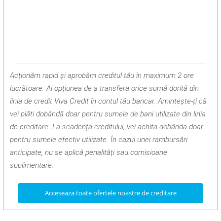
Acționăm rapid și aprobăm creditul tău în maximum 2 ore
lucrătoare. Ai opțiunea de a transfera orice sumă dorită din
linia de credit Viva Credit în contul tău bancar. Amintește-ți că
vei plăti dobândă doar pentru sumele de bani utilizate din linia
de creditare. La scadența creditului, vei achita dobânda doar
pentru sumele efectiv utilizate. În cazul unei rambursări
anticipate, nu se aplică penalități sau comisioane
suplimentare.
Acceseaza toate ofertele noastre de creditare