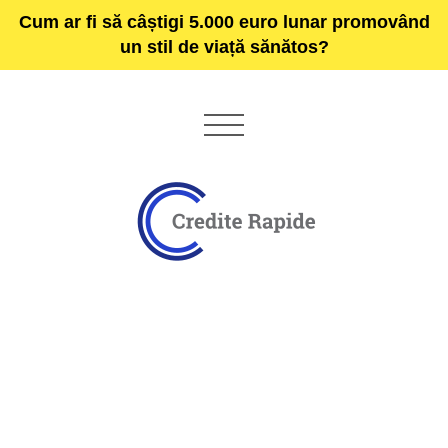
Cum ar fi să câștigi 5.000 euro lunar promovând
un stil de viață sănătos?