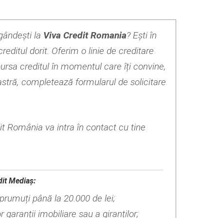
 gândești la
Viva Credit Romania
? Ești în
reditul dorit. Oferim o linie de creditare
bursa creditul în momentul care îți convine,
astră, completează formularul de solicitare
it România va intra în contact cu tine
dit Mediaș:
mprumuți până la 20.000 de lei;
 garanții imobiliare sau a giranților;