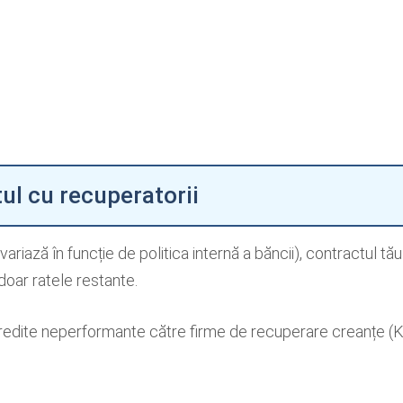
ul cu recuperatorii
riază în funcție de politica internă a băncii), contractul tă
doar ratele restante.
 credite neperformante către firme de recuperare creanțe (K