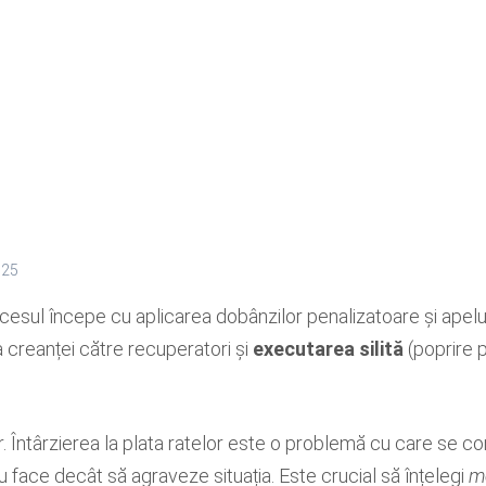
025
esul începe cu aplicarea dobânzilor penalizatoare și apeluri
 creanței către recuperatori și
executarea silită
(poprire 
r. Întârzierea la plata ratelor este o problemă cu care se co
u face decât să agraveze situația. Este crucial să înțelegi
m