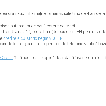
ea dramatic. Informațiile rămân vizibile timp de 4 ani de la d
spinge automat orice nouă cerere de credit.
ditor dispus să îți ofere bani (de obicei un IFN permisiv), d
re
creditele cu istoric negativ la IFN
.
ii de leasing sau chiar operatori de telefonie verifică baza
e Credit
, însă acestea se aplică doar dacă înscrierea a fost 