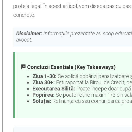
proteja legal. În acest articol, vom diseca pas cu pas co
concrete.
Disclaimer:
Informațiile prezentate au scop educati
avocat.
🏁 Concluzii Esențiale (Key Takeaways)
Ziua 1-30:
Se aplică dobânzi penalizatoare și
Ziua 30+:
Ești raportat la Biroul de Credit, 
Executarea Silită:
Poate începe doar după obț
Poprirea:
Se poate reține maxim 1/3 din salar
Soluția:
Refinanțarea sau comunicarea proac