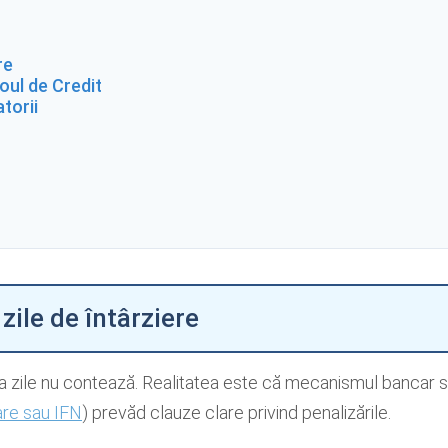
re
roul de Credit
torii
zile de întârziere
 zile nu contează. Realitatea este că mecanismul bancar se
are sau IFN
) prevăd clauze clare privind penalizările.