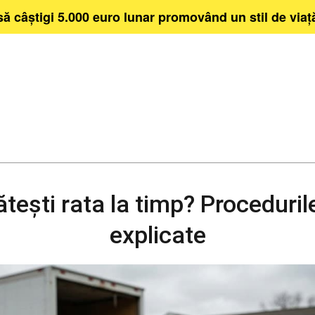
să câștigi 5.000 euro lunar promovând un stil de via
ești rata la timp? Procedurile
explicate