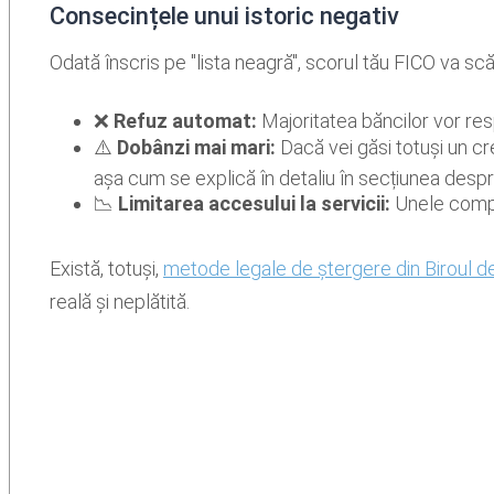
Consecințele unui istoric negativ
Odată înscris pe "lista neagră", scorul tău FICO va scăd
❌
Refuz automat:
Majoritatea băncilor vor re
⚠️
Dobânzi mai mari:
Dacă vei găsi totuși un cre
așa cum se explică în detaliu în secțiunea desp
📉
Limitarea accesului la servicii:
Unele compan
Există, totuși,
metode legale de ștergere din Biroul d
reală și neplătită.