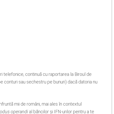
 telefonice, continuă cu raportarea la Biroul de
pe conturi sau sechestru pe bunuri) dacă datoria nu
nfruntă mii de români, mai ales în contextul
odus operandi
al băncilor și IFN-urilor pentru a te