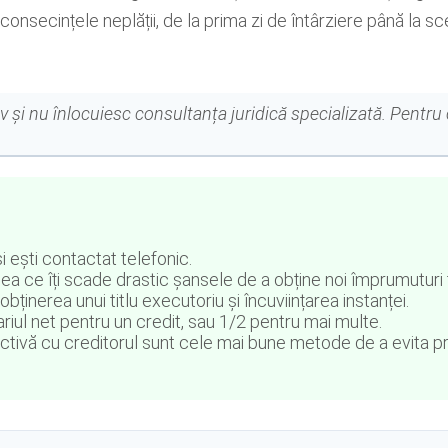
nsecințele neplății, de la prima zi de întârziere până la scenar
v și nu înlocuiesc consultanța juridică specializată. Pent
 ești contactat telefonic.
ceea ce îți scade drastic șansele de a obține noi împrumuturi 
inerea unui titlu executoriu și încuviințarea instanței.
iul net pentru un credit, sau 1/2 pentru mai multe.
tivă cu creditorul sunt cele mai bune metode de a evita p