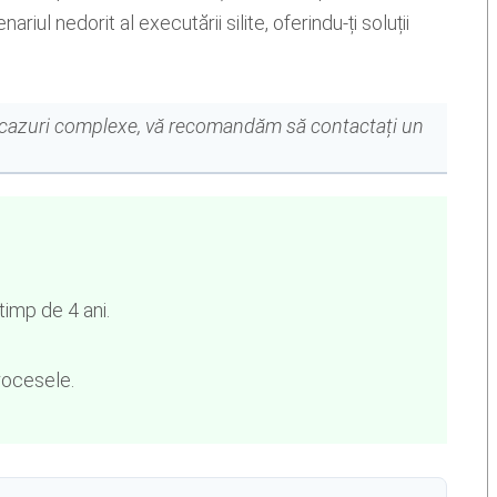
iul nedorit al executării silite, oferindu-ți soluții
ru cazuri complexe, vă recomandăm să contactați un
timp de 4 ani.
rocesele.